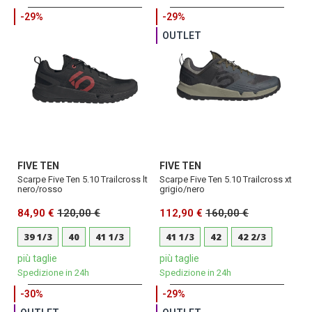
-29%
-29%
OUTLET
FIVE TEN
FIVE TEN
Scarpe Five Ten 5.10 Trailcross lt
Scarpe Five Ten 5.10 Trailcross xt
nero/rosso
grigio/nero
84,90 €
120,00 €
112,90 €
160,00 €
39 1/3
40
41 1/3
41 1/3
42
42 2/3
più taglie
più taglie
Spedizione in 24h
Spedizione in 24h
-30%
-29%