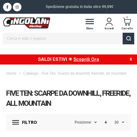
Spedizione gratuita in Italia oltre 99,99€
0
Menu
Accedi
Carrello
SALDI ESTIVI ☀
Scoprili Ora
Home
Catalogo - Five Ten: Scarpe da downhill, freeride, all mountain
FIVE TEN: SCARPE DA DOWNHILL, FREERIDE,
ALL MOUNTAIN
FILTRO
Posizione
30