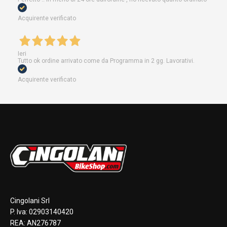
Acquirente verificato
Ieri
Tutto ok ordine arrivato come da Programma in 2 gg. Lavorativi.
Acquirente verificato
Cingolani Srl
P. Iva: 02903140420
REA: AN276787