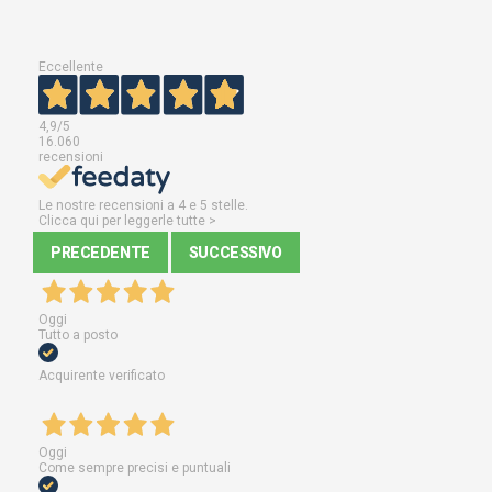
Eccellente
4,9
/5
16.060
recensioni
Le nostre recensioni a 4 e 5 stelle.
Clicca qui per leggerle tutte >
PRECEDENTE
SUCCESSIVO
Oggi
Tutto a posto
Acquirente verificato
Oggi
Come sempre precisi e puntuali