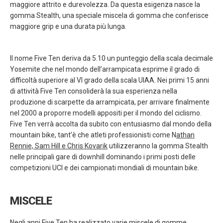
maggiore attrito e durevolezza. Da questa esigenza nasce la
gomma Stealth, una speciale miscela di gomma che conferisce
maggiore grip e una durata più lunga.
Il nome Five Ten deriva da 5.10 un punteggio della scala decimale
Yosemite che nel mondo dell’arrampicata esprime il grado di
difficoltà superiore al VI grado della scala UIAA. Nei primi 15 anni
di attività Five Ten consoliderà la sua esperienza nella
produzione di scarpette da arrampicata, per arrivare finalmente
nel 2000 a proporre modelli appositi per il mondo del ciclismo.
Five Ten verrà accolta da subito con entusiasmo dal mondo della
mountain bike, tant’è che atleti professionisti come N
athan
Rennie, Sam Hill e Chris Kovarik
utilizzeranno la gomma Stealth
nelle principali gare di downhill dominando i primi posti delle
competizioni UCI e dei campionati mondiali di mountain bike.
MISCELE
Negli anni Five Ten ha realizzato varie miscele di gomme