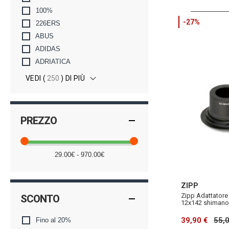
100%
-27%
226ERS
ABUS
ADIDAS
ADRIATICA
VEDI (
250
) DI PIÙ
PREZZO
29.00€ - 970.00€
ZIPP
Zipp Adattatore
SCONTO
12x142 shimano
39,90 €
55,
Fino al 20%