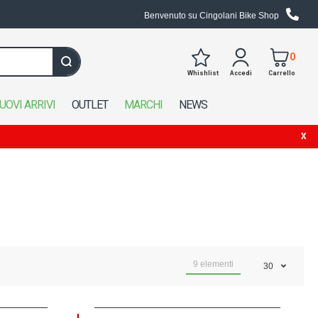
Benvenuto su Cingolani Bike Shop
0
Whishlist
Accedi
Carrello
Cerca in tutto il negozio
UOVI ARRIVI
OUTLET
MARCHI
NEWS
9
elementi
30