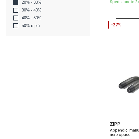
Spedizione in 2
20% - 30%
30% - 40%
40% - 50%
-27%
50% e più
ZIPP
Appendici manu
nero opaco