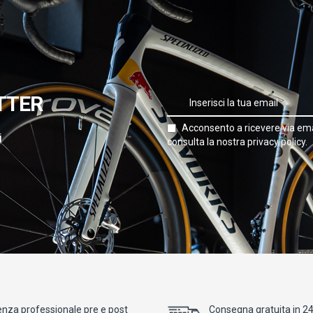
TTER
Acconsento a ricevere via ema
i
consulta la nostra privacy policy.
enza professionale pre e post
Consegna gratuita in 24/