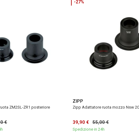
-27%
ZIPP
 ruota ZM2SL-ZR1 posteriore
Zipp Adattatore ruota mozzo Nsw 20
00 €
39,90 €
55,00 €
4h
Spedizione in 24h