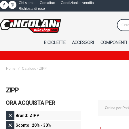
Chi siamo
Contattaci
Condizioni di vendita
Richiesta di reso
BICICLETTE
ACCESSORI
COMPONENTI
Home
Catalogo - ZIPP
ZIPP
ORA ACQUISTA PER
Ordina per
Pos
Brand
ZIPP
Sconto
20% - 30%