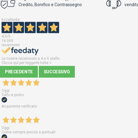
Credito, Bonifico e Contrassegno
vendita
Eccellente
4,9
/5
16.060
recensioni
Le nostre recensioni a 4 e 5 stelle.
Clicca qui per leggerle tutte >
PRECEDENTE
SUCCESSIVO
Oggi
Tutto a posto
Acquirente verificato
Oggi
Come sempre precisi e puntuali