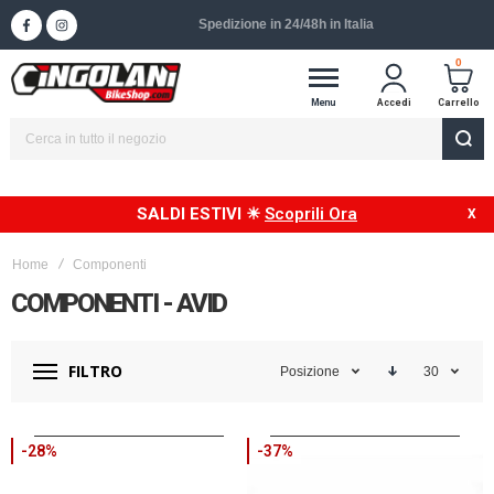
Spedizione gratuita in Italia oltre 99,99€
0
Menu
Accedi
Carrello
SALDI ESTIVI ☀
Scoprili Ora
Home
Componenti
COMPONENTI - AVID
FILTRO
Posizione
30
-28%
-37%