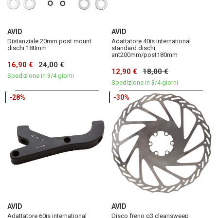
AVID
AVID
Distanziale 20mm post mount
Adattatore 40is international
dischi 180mm
standard dischi
ant200mm/post180mm
16,90 €
24,00 €
12,90 €
18,00 €
Spedizione in 3/4 giorni
Spedizione in 3/4 giorni
-28%
-30%
AVID
AVID
Adattatore 60is international
Disco freno g3 cleansweep