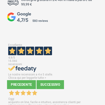
99,99 €
Eccellente
4,9
/5
16.066
recensioni
Le nostre recensioni a 4 e 5 stelle.
Clicca qui per leggerle tutte >
PRECEDENTE
SUCCESSIVO
Oggi
acquisto on line, facile e intuitivo, assistenza clienti per