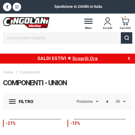
Spedizione in 24/48h in Italia
0
Menu
Accedi
Carrello
SALDI ESTIVI ☀
Scoprili Ora
Home
Componenti
COMPONENTI - UNION
FILTRO
Posizione
30
-21%
-13%