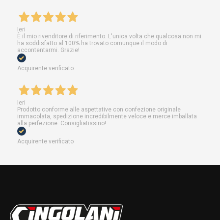
Ieri
È il mio rivenditore di riferimento. L'unica volta che qualcosa non mi
ha soddisfatto al 100% ha trovato comunque il modo di
accontentarmi. Grazie!
Acquirente verificato
Ieri
Prodotto conforme alle aspettative con confezione originale
immacolata, spedizione incredibilmente veloce e merce imballata
alla perfezione. Consigliatissino!
Acquirente verificato