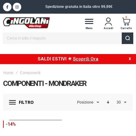
Spedizione in 24/48h in Italia
0
Menu
Accedi
Carrello
SALDI ESTIVI ☀
Scoprili Ora
Home
Componenti
COMPONENTI - MONDRAKER
FILTRO
Posizione
30
-14%