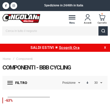
Spedizione in 24/48h in Italia
0
Menu
Accedi
Carrello
SALDI ESTIVI ☀
Scoprili Ora
Home
Componenti
COMPONENTI - BBB CYCLING
FILTRO
Posizione
30
-63%