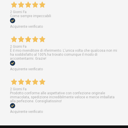
2 Giorni Fa
Come sempre impeccabili
Acquirente verificato
2 Giorni Fa
È il mio rivenditore di riferimento. L'unica volta che qualcosa non mi
ha soddisfatto al 100% ha trovato comunque il modo di
accontentarmi. Grazie!
Acquirente verificato
2 Giorni Fa
Prodotto conforme alle aspettative con confezione originale
immacolata, spedizione incredibilmente veloce e merce imballata
alla perfezione. Consigliatissino!
Acquirente verificato