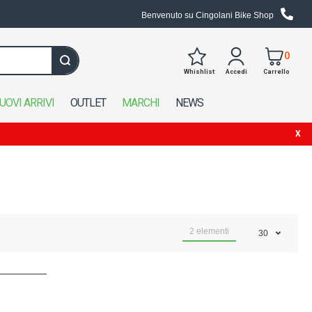
Benvenuto su Cingolani Bike Shop
0
Whishlist
Accedi
Carrello
Cerca in tutto il negozio
UOVI ARRIVI
OUTLET
MARCHI
NEWS
2
elementi
30