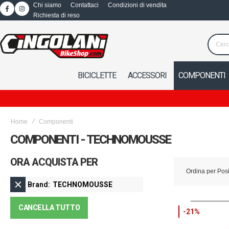
Chi siamo
Contattaci
Condizioni di vendita
Richiesta di reso
BICICLETTE
ACCESSORI
COMPONENTI
Home
Componenti
COMPONENTI - TECHNOMOUSSE
ORA ACQUISTA PER
Ordina per
Pos
Brand
TECHNOMOUSSE
CANCELLA TUTTO
-21%