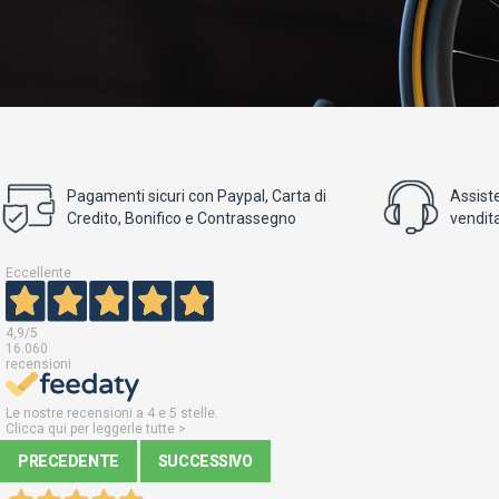
Pagamenti sicuri con Paypal, Carta di
Assist
Credito, Bonifico e Contrassegno
vendita
Eccellente
4,9
/5
16.060
recensioni
Le nostre recensioni a 4 e 5 stelle.
Clicca qui per leggerle tutte >
PRECEDENTE
SUCCESSIVO