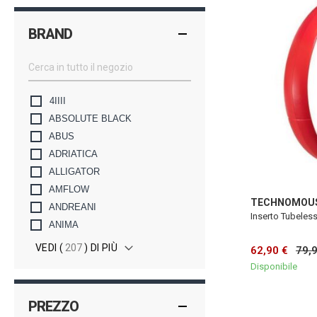
BRAND
4IIII
ABSOLUTE BLACK
ABUS
ADRIATICA
ALLIGATOR
AMFLOW
TECHNOMOU
ANDREANI
Inserto Tubele
ANIMA
VEDI (
207
) DI PIÙ
62,90 €
79,
Disponibile
PREZZO