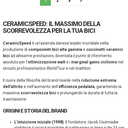
1
2
3
CERAMICSPEED: IL MASSIMO DELLA
SCORREVOLEZZA PER LA TUA BICI
CeramicSpeed
è un'azienda danese leader mondiale nella
produzione di
componenti bici alta gamma
e
cuscinetti ceramici
bici
ad altissime prestazioni, diventata il punto di riferimento
assoluto per l'
ottimizzazione watt
e i
marginal gains ciclismo
nel
circuito professionistico WorldTour e nel triathlon.
Il cuore della filosofia del brand risiede nella
riduzione estrema
dell'attrito
e nell'aumento dell'
efficienza pedalata
, garantendo la
massima
scorrevolezza bici
e prolungando la durata di tutta la
trasmissione.
ORIGINI E STORIA DEL BRAND
L'intuizione iniziale (1998)
: Il fondatore Jacob Csizmadia
stabilisce il record mondiale di pattinaggio in linea sulle 24 ore