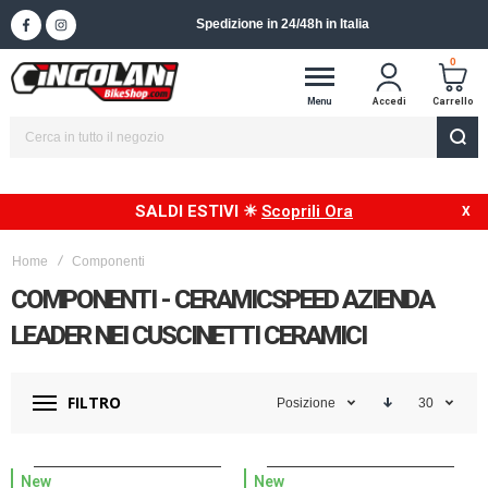
Spedizione in 24/48h in Italia
0
Menu
Accedi
Carrello
SALDI ESTIVI ☀
Scoprili Ora
Home
Componenti
COMPONENTI - CERAMICSPEED AZIENDA
LEADER NEI CUSCINETTI CERAMICI
FILTRO
Posizione
30
New
New