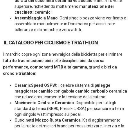
durata dei cuscinetti ceramici vs acciaio
è fino a 10 volte
superiore, richiedendo molta meno
manutenzione dei
cuscinetti ceramici
.
Assemblaggio a Mano
: Ogni singolo pezzo viene verificato e
assemblato manualmente in Danimarca per assicurare
tolleranze millimetriche e zero attriti.
IL CATALOGO PER CICLISMO E TRIATHLON
Il marchio copre ogni zona nevralgica della bicicletta per eliminare
l'
attrito trasmissione bici
nelle discipline
bici da corsa
performance
,
componenti MTB alta gamma
, gravel e
bici da
crono e triathlon
:
CeramicSpeed OSPW
: Il celebre sistema di
pulegge
maggiorate cambio
con
gabbia cambio carbonio ceramica
che riduce drasticamente la tensione della catena.
Movimento Centrale Ceramico
: Disponibile per tutti gli
standard di telaio (BB90, PressFit, BSA) per scaricare a terra
ogni singolo watt impresso sui pedali.
Cuscinetti Mozzo Ruota Ceramica
: Kit di aggiornamento
per le ruote dei migliori brand per massimizzare l'inerzia e la