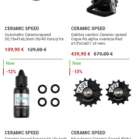
CERAMIC SPEED
CERAMIC SPEED
Cuscinetto Ceramicspeed
Gabbia cambio Ceramic speed
30,15x41x6,5mm 36/45 Vsrs/y1rs
Ospw Rs alpha oversize Red
e1/forceD1 v3 nero
109,90 €
129,00 €
439,90 €
579,00 €
New
New
-12%
-13%
CERAMIC SPEED
CERAMIC SPEED
Ceramic speed Service kit ufo tech
Kit pulegge Ceramic Speed Alpha