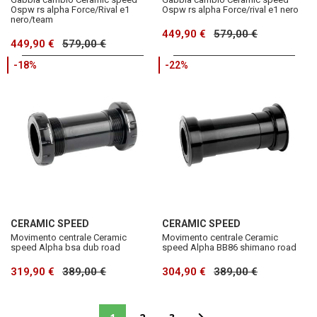
Ospw rs alpha Force/Rival e1
Ospw rs alpha Force/rival e1 nero
nero/team
449,90 €
579,00 €
449,90 €
579,00 €
-18%
-22%
CERAMIC SPEED
CERAMIC SPEED
Movimento centrale Ceramic
Movimento centrale Ceramic
speed Alpha bsa dub road
speed Alpha BB86 shimano road
319,90 €
389,00 €
304,90 €
389,00 €
Pagina
Attualmente stai leggendo la pagina
Pagina
Pagina
Pagina
Successivo