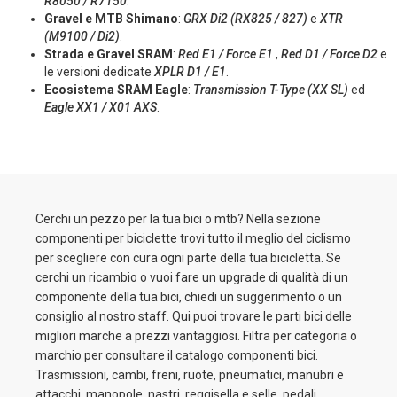
R8050 / R7150
.
Gravel e MTB Shimano
:
GRX Di2 (RX825 / 827)
e
XTR
(M9100 / Di2)
.
Strada e Gravel SRAM
:
Red E1 / Force E1
,
Red D1 / Force D2
e
le versioni dedicate
XPLR D1 / E1
.
Ecosistema SRAM Eagle
:
Transmission T-Type (XX SL)
ed
Eagle XX1 / X01 AXS
.
Cerchi un pezzo per la tua bici o mtb? Nella sezione
componenti per biciclette trovi tutto il meglio del ciclismo
per scegliere con cura ogni parte della tua bicicletta. Se
cerchi un ricambio o vuoi fare un upgrade di qualità di un
componente della tua bici, chiedi un suggerimento o un
consiglio al nostro staff. Qui puoi trovare le parti bici delle
migliori marche a prezzi vantaggiosi. Filtra per categoria o
marchio per consultare il catalogo componenti bici.
Trasmissioni, cambi, freni, ruote, pneumatici, manubri e
attacchi, manopole, nastri, reggisella e selle, pedali,