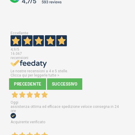
Eccellente
4,9
/5
16.067
recensioni
Le nostre recensioni a 4 e 5 stelle.
Clicca qui per leggerle tutte >
PRECEDENTE
SUCCESSIVO
Oggi
assistenza ottima ed efficace spedizione veloce consegna in 24
ore
Acquirente verificato