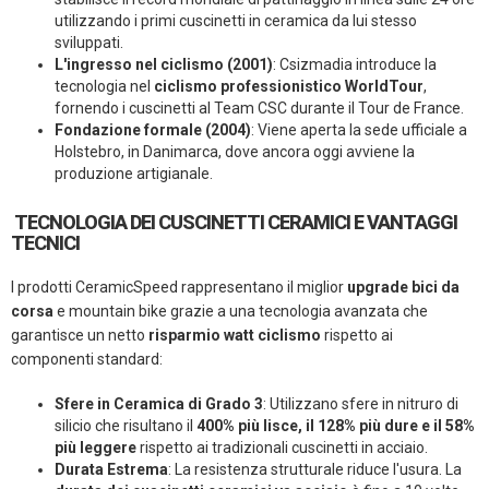
utilizzando i primi cuscinetti in ceramica da lui stesso
sviluppati.
L'ingresso nel ciclismo (2001)
: Csizmadia introduce la
tecnologia nel
ciclismo professionistico WorldTour
,
fornendo i cuscinetti al Team CSC durante il Tour de France.
Fondazione formale (2004)
: Viene aperta la sede ufficiale a
Holstebro, in Danimarca, dove ancora oggi avviene la
produzione artigianale.
TECNOLOGIA DEI CUSCINETTI CERAMICI E VANTAGGI
TECNICI
I prodotti CeramicSpeed rappresentano il miglior
upgrade bici da
corsa
e mountain bike grazie a una tecnologia avanzata che
garantisce un netto
risparmio watt ciclismo
rispetto ai
componenti standard:
Sfere in Ceramica di Grado 3
: Utilizzano sfere in nitruro di
silicio che risultano il
400% più lisce, il 128% più dure e il 58%
più leggere
rispetto ai tradizionali cuscinetti in acciaio.
Durata Estrema
: La resistenza strutturale riduce l'usura. La