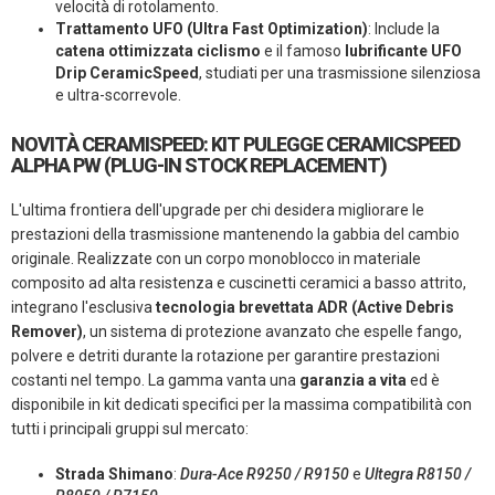
velocità di rotolamento.
Trattamento UFO (Ultra Fast Optimization)
: Include la
catena ottimizzata ciclismo
e il famoso
lubrificante UFO
Drip CeramicSpeed
, studiati per una trasmissione silenziosa
e ultra-scorrevole.
NOVITÀ CERAMISPEED: KIT PULEGGE CERAMICSPEED
ALPHA PW (PLUG-IN STOCK REPLACEMENT)
L'ultima frontiera dell'upgrade per chi desidera migliorare le
prestazioni della trasmissione mantenendo la gabbia del cambio
originale. Realizzate con un corpo monoblocco in materiale
composito ad alta resistenza e cuscinetti ceramici a basso attrito,
integrano l'esclusiva
tecnologia brevettata ADR (Active Debris
Remover)
, un sistema di protezione avanzato che espelle fango,
polvere e detriti durante la rotazione per garantire prestazioni
costanti nel tempo. La gamma vanta una
garanzia a vita
ed è
disponibile in kit dedicati specifici per la massima compatibilità con
tutti i principali gruppi sul mercato:
Strada Shimano
:
Dura-Ace R9250 / R9150
e
Ultegra R8150 /