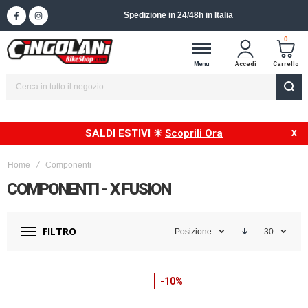
Spedizione in 24/48h in Italia
0
Menu
Accedi
Carrello
SALDI ESTIVI ☀
Scoprili Ora
Home
Componenti
COMPONENTI - X FUSION
FILTRO
Posizione
30
-10%