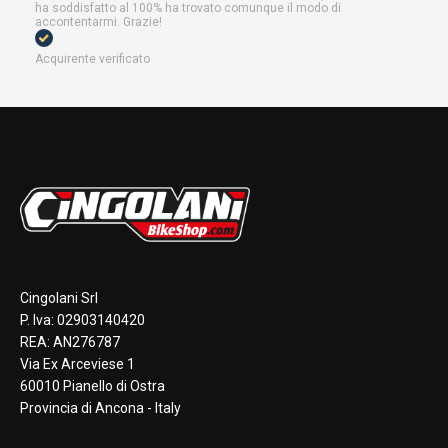
ha soddisfatto al 100% ha trovato comunque il modo di
accontentarmi. Grazie!
Acquirente verificato
Cingolani Srl
P. Iva: 02903140420
REA: AN276787
Via Ex Arceviese 1
60010 Pianello di Ostra
Provincia di Ancona - Italy