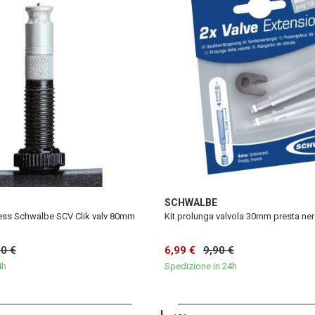
SCHWALBE
eless Schwalbe SCV Clik valv 80mm
Kit prolunga valvola 30mm presta ne
90 €
6,99 €
9,90 €
4h
Spedizione in 24h