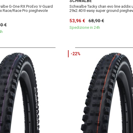
SCHWALBE
albe G-One RX ProEvo V-Guard
Schwalbe Tacky chan evo line addix u
ix Race/Race Pro pieghevole
29x2.40 tl-easy super ground pieghe
53,96 €
68,90 €
90 €
Spedizione in 24h
4h
-22%