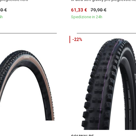
90 €
61,33 €
79,90 €
4h
Spedizione in 24h
-22%