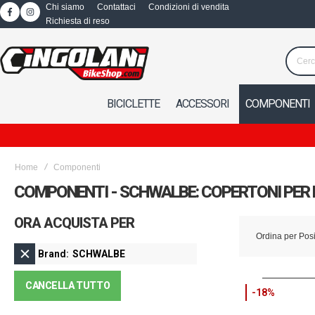
Chi siamo
Contattaci
Condizioni di vendita
Richiesta di reso
BICICLETTE
ACCESSORI
COMPONENTI
Home
Componenti
COMPONENTI - SCHWALBE: COPERTONI PER 
ORA ACQUISTA PER
Ordina per
Pos
Brand
SCHWALBE
CANCELLA TUTTO
-18%