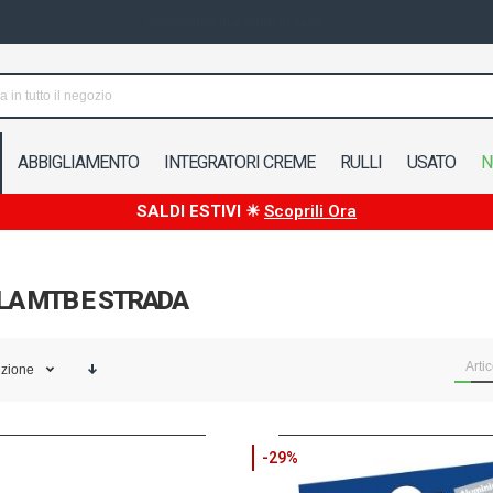
Spedizione in 24/48h in Italia
ABBIGLIAMENTO
INTEGRATORI CREME
RULLI
USATO
N
SALDI ESTIVI ☀
Scoprili Ora
LA MTB E STRADA
Artic
izione
-29%