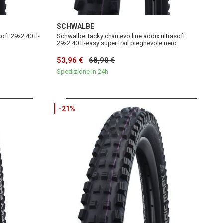
SCHWALBE
ft 29x2.40 tl-
Schwalbe Tacky chan evo line addix ultrasoft
29x2.40 tl-easy super trail pieghevole nero
53,96 €
68,90 €
Spedizione in 24h
-21%