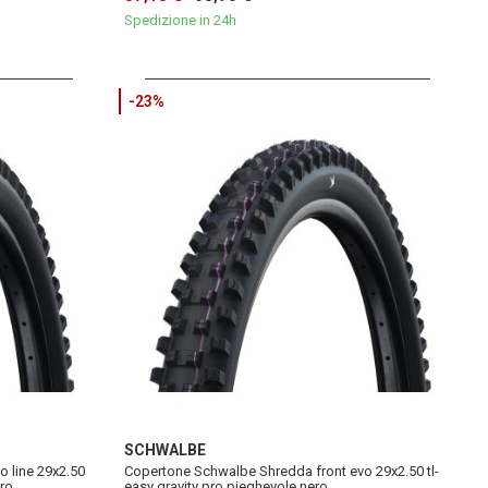
Spedizione in 24h
-23%
SCHWALBE
 line 29x2.50
Copertone Schwalbe Shredda front evo 29x2.50 tl-
ero
easy gravity pro pieghevole nero