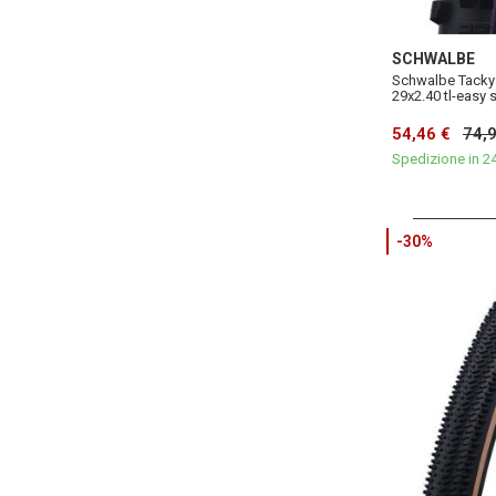
SCHWALBE
Schwalbe Tacky c
29x2.40 tl-easy 
54,46 €
74,
Spedizione in 2
-30%