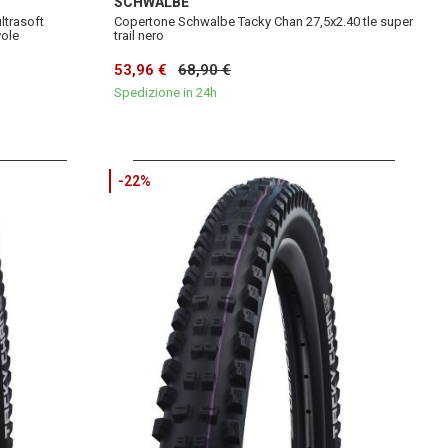
SCHWALBE
ltrasoft
Copertone Schwalbe Tacky Chan 27,5x2.40 tle super
vole
trail nero
53,96 €
68,90 €
Spedizione in 24h
-22%