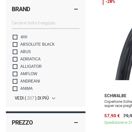
-28%
BRAND
4IIII
ABSOLUTE BLACK
ABUS
ADRIATICA
ALLIGATOR
AMFLOW
ANDREANI
ANIMA
SCHWALBE
VEDI (
207
) DI PIÙ
Copertone Schwa
super race pieg
57,90 €
79,
PREZZO
Spedizione in 2