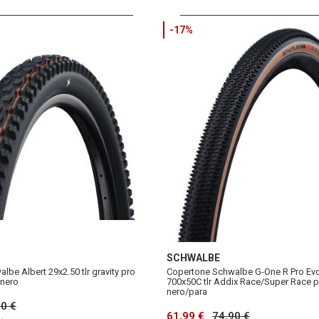
-17%
SCHWALBE
be Albert 29x2.50 tlr gravity pro
Copertone Schwalbe G-One R Pro Ev
 nero
700x50C tlr Addix Race/Super Race 
nero/para
90 €
61,99 €
74,90 €