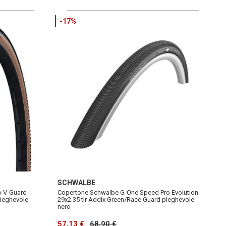
-17%
SCHWALBE
o V-Guard
Copertone Schwalbe G-One Speed Pro Evolution
pieghevole
29x2.35 tlr Addix Green/Race Guard pieghevole
nero
57,13 €
68,90 €