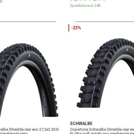
4h
Spedizione in 24h
-23%
SCHWALBE
lbe Shredda rear evo 27,5x2.50 tl-
Copertone Schwalbe Shredda rear evo
 pieghevole nero
tlr ultra soft gravity pro pieghevole n