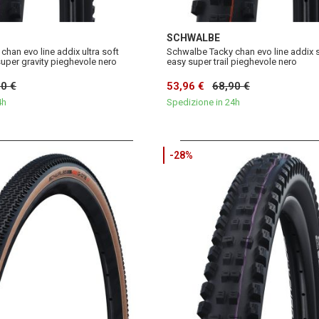
SCHWALBE
han evo line addix ultra soft
Schwalbe Tacky chan evo line addix so
super gravity pieghevole nero
easy super trail pieghevole nero
90 €
53,96 €
68,90 €
4h
Spedizione in 24h
-28%