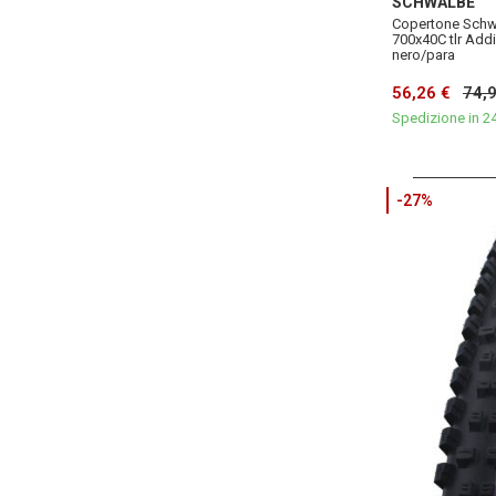
SCHWALBE
Copertone Schw
700x40C tlr Add
nero/para
56,26 €
74,
Spedizione in 2
-27%