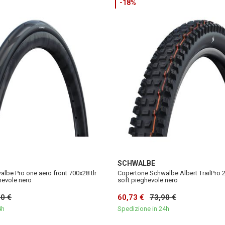
-18%
SCHWALBE
lbe Pro one aero front 700x28 tlr
Copertone Schwalbe Albert TrailPro 
hevole nero
soft pieghevole nero
90 €
60,73 €
73,90 €
4h
Spedizione in 24h