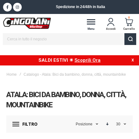
Spedizione in 24/48h in Italia
0
Menu
Accedi
Carrello
SALDI ESTIVI ☀
Scoprili Ora
Home
Catalogo - Atala: Bici da bambino, donna, città, mountainbike
ATALA: BICI DA BAMBINO, DONNA, CITTÀ,
MOUNTAINBIKE
FILTRO
Posizione
30