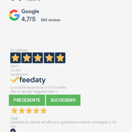
Eccellente
4,9
/5
16.067
recensioni
Le nostre recensioni a 4 e 5 stelle.
Clicca qui per leggerle tutte >
PRECEDENTE
SUCCESSIVO
Oggi
assistenza ottima ed efficace spedizione veloce consegna in 24
ore