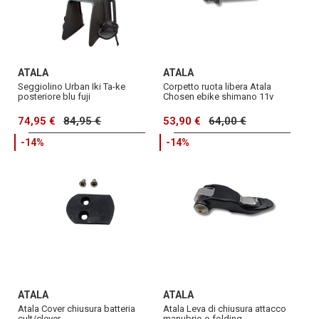
ATALA
ATALA
Seggiolino Urban Iki Ta-ke
Corpetto ruota libera Atala
posteriore blu fuji
Chosen ebike shimano 11v
74,95 €
84,95 €
53,90 €
64,00 €
-14%
-14%
ATALA
ATALA
Atala Cover chiusura batteria
Atala Leva di chiusura attacco
cult/clever
manubrio e-folding