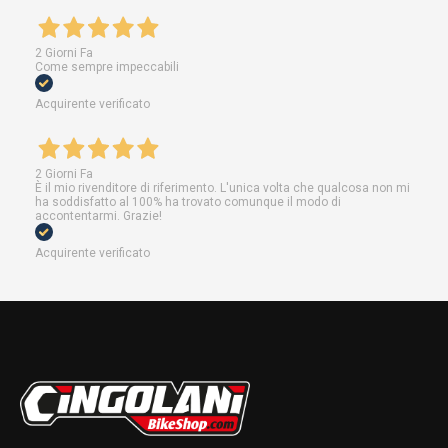
2 Giorni Fa
Come sempre impeccabili
Acquirente verificato
2 Giorni Fa
È il mio rivenditore di riferimento. L'unica volta che qualcosa non mi
ha soddisfatto al 100% ha trovato comunque il modo di
accontentarmi. Grazie!
Acquirente verificato