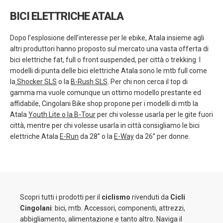
BICI ELETTRICHE ATALA
Dopo l’esplosione dell’interesse per le ebike, Atala insieme agli
altri produttori hanno proposto sul mercato una vasta offerta di
bici elettriche fat, full o front suspended, per città o trekking. I
modelli di punta delle bici elettriche Atala sono le mtb full come
la
Shocker SLS
o la
B-Rush SLS
. Per chi non cerca il top di
gamma ma vuole comunque un ottimo modello prestante ed
affidabile, Cingolani Bike shop propone per i modelli di mtb la
Atala
Youth Lite o la B-Tour
per chi volesse usarla per le gite fuori
città, mentre per chi volesse usarla in città consigliamo le bici
elettriche Atala
E-Run
da 28” o la
E-Way
da 26” per donne.
Scopri tutti i prodotti per il
ciclismo
rivenduti da
Cicli
Cingolani
: bici, mtb. Accessori, componenti, attrezzi,
abbigliamento, alimentazione e tanto altro. Naviga il