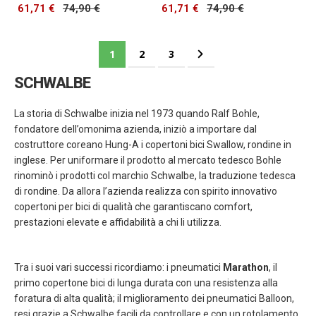
61,71 €
74,90 €
61,71 €
74,90 €
Pagina
Attualmente stai leggendo la pagina
Pagina
Pagina
Pagina
Successivo
1
2
3
SCHWALBE
La storia di Schwalbe inizia nel 1973 quando Ralf Bohle,
fondatore dell’omonima azienda, iniziò a importare dal
costruttore coreano Hung-A i copertoni bici Swallow, rondine in
inglese. Per uniformare il prodotto al mercato tedesco Bohle
rinominò i prodotti col marchio Schwalbe, la traduzione tedesca
di rondine. Da allora l’azienda realizza con spirito innovativo
copertoni per bici di qualità che garantiscano comfort,
prestazioni elevate e affidabilità a chi li utilizza.
Tra i suoi vari successi ricordiamo: i pneumatici
Marathon
, il
primo copertone bici di lunga durata con una resistenza alla
foratura di alta qualità; il miglioramento dei pneumatici Balloon,
resi grazie a Schwalbe facili da controllare e con un rotolamento