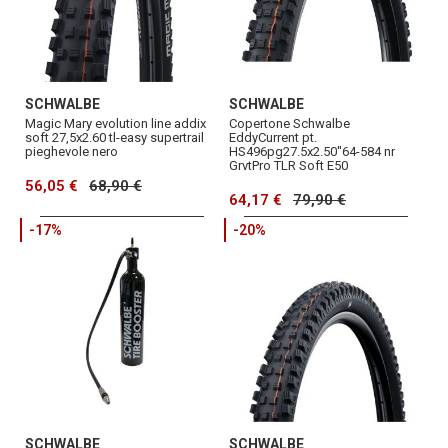
SCHWALBE
SCHWALBE
Magic Mary evolution line addix
Copertone Schwalbe
soft 27,5x2.60 tl-easy supertrail
EddyCurrent pt.
pieghevole nero
HS496pg27.5x2.50''64-584 nr
GrvtPro TLR Soft E50
56,05 €
68,90 €
64,17 €
79,90 €
-17%
-20%
SCHWALBE
SCHWALBE