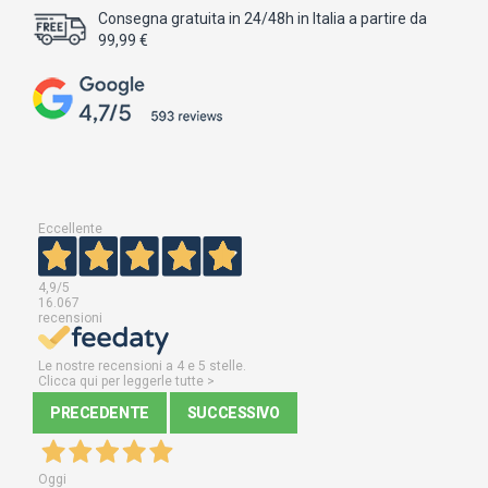
Consegna gratuita in 24/48h in Italia a partire da
99,99 €
Eccellente
4,9
/5
16.067
recensioni
Le nostre recensioni a 4 e 5 stelle.
Clicca qui per leggerle tutte >
PRECEDENTE
SUCCESSIVO
Oggi