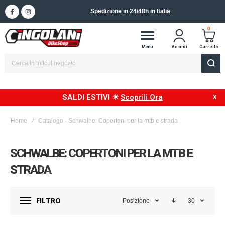
Spedizione in 24/48h in Italia
0
Menu
Accedi
Carrello
SALDI ESTIVI ☀
Scoprili Ora
Home
Catalogo - Schwalbe: Copertoni per la mtb e strada
SCHWALBE: COPERTONI PER LA MTB E
STRADA
FILTRO
Posizione
30