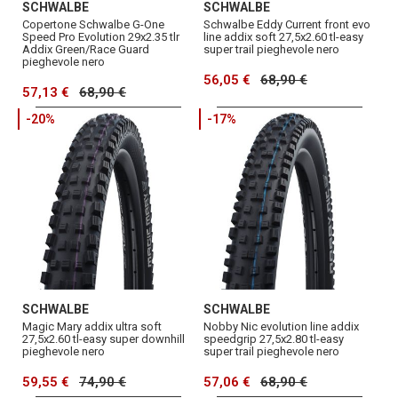
SCHWALBE
SCHWALBE
Copertone Schwalbe G-One
Schwalbe Eddy Current front evo
Speed Pro Evolution 29x2.35 tlr
line addix soft 27,5x2.60 tl-easy
Addix Green/Race Guard
super trail pieghevole nero
pieghevole nero
56,05 €
68,90 €
57,13 €
68,90 €
-20%
-17%
SCHWALBE
SCHWALBE
Magic Mary addix ultra soft
Nobby Nic evolution line addix
27,5x2.60 tl-easy super downhill
speedgrip 27,5x2.80 tl-easy
pieghevole nero
super trail pieghevole nero
59,55 €
74,90 €
57,06 €
68,90 €