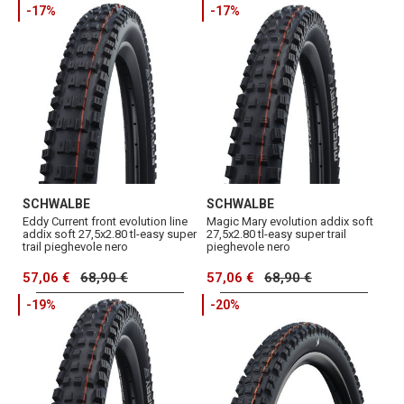
-17%
-17%
SCHWALBE
SCHWALBE
Eddy Current front evolution line
Magic Mary evolution addix soft
addix soft 27,5x2.80 tl-easy super
27,5x2.80 tl-easy super trail
trail pieghevole nero
pieghevole nero
57,06 €
68,90 €
57,06 €
68,90 €
-19%
-20%