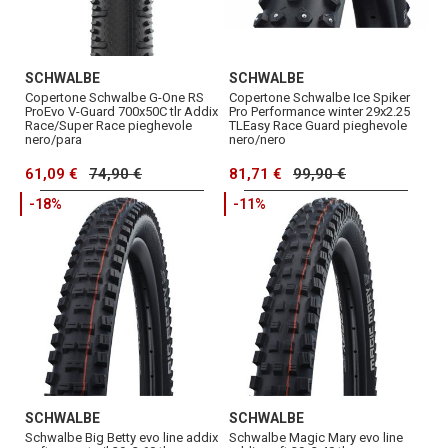
SCHWALBE
SCHWALBE
Copertone Schwalbe G-One RS
Copertone Schwalbe Ice Spiker
ProEvo V-Guard 700x50C tlr Addix
Pro Performance winter 29x2.25
Race/Super Race pieghevole
TLEasy Race Guard pieghevole
nero/para
nero/nero
61,09 €
74,90 €
81,71 €
99,90 €
-18%
-11%
SCHWALBE
SCHWALBE
Schwalbe Big Betty evo line addix
Schwalbe Magic Mary evo line