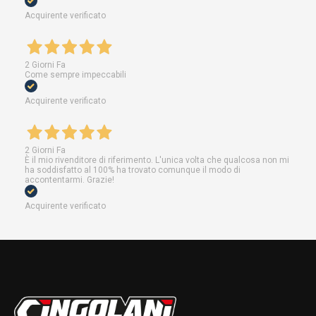
Acquirente verificato
2 Giorni Fa
Come sempre impeccabili
Acquirente verificato
2 Giorni Fa
È il mio rivenditore di riferimento. L'unica volta che qualcosa non mi
ha soddisfatto al 100% ha trovato comunque il modo di
accontentarmi. Grazie!
Acquirente verificato