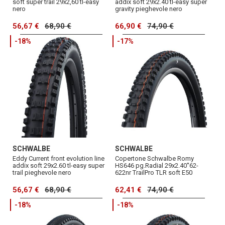
soft super trail 29x2,60 tl-easy
addix soft 29x2.40 tl-easy super
nero
gravity pieghevole nero
56,67 €
68,90 €
66,90 €
74,90 €
-18%
-17%
SCHWALBE
SCHWALBE
Eddy Current front evolution line
Copertone Schwalbe Romy
addix soft 29x2.60 tl-easy super
HS646 pg.Radial 29x2.40''62-
trail pieghevole nero
622nr TrailPro TLR soft E50
56,67 €
68,90 €
62,41 €
74,90 €
-18%
-18%