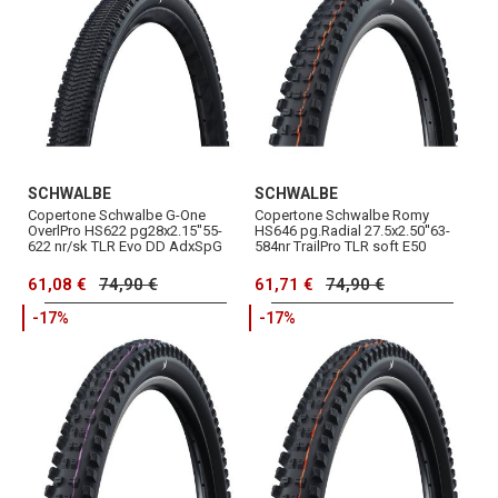
SCHWALBE
SCHWALBE
Copertone Schwalbe G-One
Copertone Schwalbe Romy
OverlPro HS622 pg28x2.15''55-
HS646 pg.Radial 27.5x2.50''63-
622 nr/sk TLR Evo DD AdxSpG
584nr TrailPro TLR soft E50
61,08 €
74,90 €
61,71 €
74,90 €
-17%
-17%