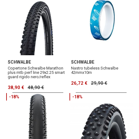
SCHWALBE
SCHWALBE
Copertone Schwalbe Marathon
Nastro tubeless Schwalbe
plus mtb perf line 29x2.25 smart
42mmx10m
guard rigido nero/reflex
26,72 €
29,90 €
38,90 €
48,90 €
-18%
-18%