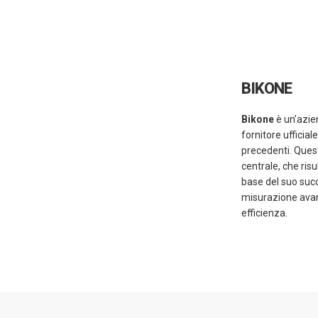
BIKONE
Bikone
è un’azien
fornitore ufficial
precedenti. Quest
centrale, che ris
base del suo succ
misurazione avanz
efficienza.