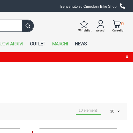
Benvenuto su Cingolani Bike Shop
0
Whishlist
Accedi
Carrello
Cerca in tutto il negozio
UOVI ARRIVI
OUTLET
MARCHI
NEWS
10
elementi
30