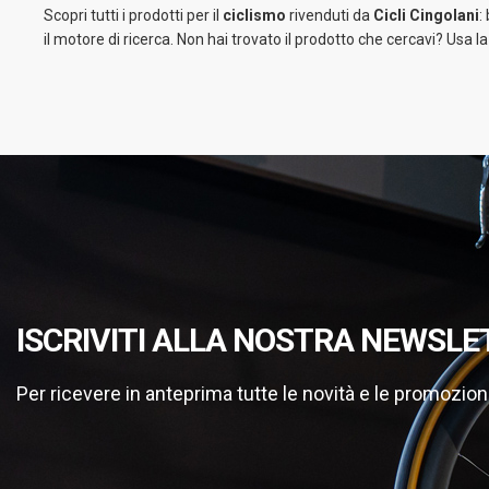
Scopri tutti i prodotti per il
ciclismo
rivenduti da
Cicli Cingolani
:
il motore di ricerca. Non hai trovato il prodotto che cercavi? Usa l
ISCRIVITI ALLA NOSTRA NEWSLE
Per ricevere in anteprima tutte le novità e le promozion