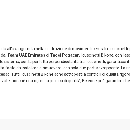
da all’avanguardia nella costruzione di movimenti centrali e cuscinetti pe
e dal
Team UAE Emirates
di
Tadej Pogacar
. I cuscinetti Bikone, con l
o sistema, con la perfetta perpendicolarità tra i cuscinetti, garantisce 
ulta facile da installare e rimuovere, con solo due parti sovrapposte. La r
esso. Tutti i cuscinetti Bikone sono sottoposti a controlli di qualità rig
ate, nonché una rigorosa politica di qualità, Bikeone può garantire che ogn