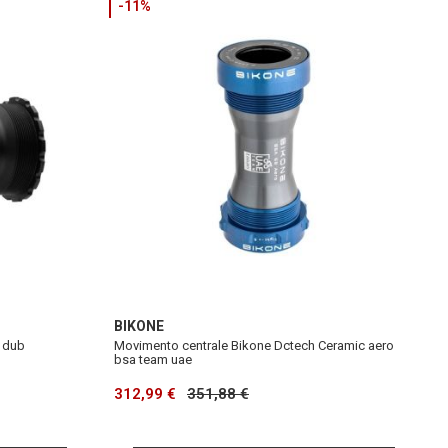
-11%
BIKONE
 dub
Movimento centrale Bikone Dctech Ceramic aero
bsa team uae
312,99 €
351,88 €