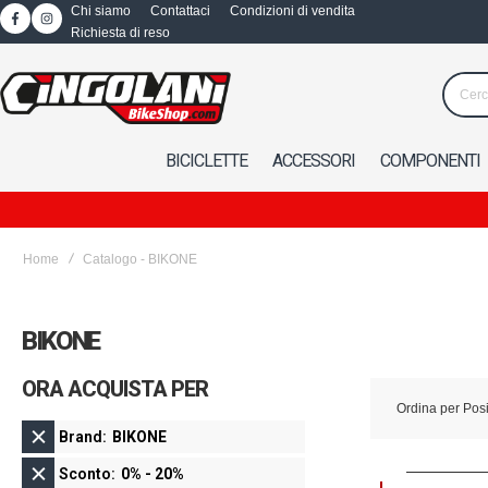
Chi siamo
Contattaci
Condizioni di vendita
Richiesta di reso
BICICLETTE
ACCESSORI
COMPONENTI
Home
Catalogo - BIKONE
BIKONE
ORA ACQUISTA PER
Ordina per
Pos
Brand
BIKONE
Sconto
0% - 20%