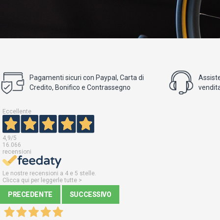
Pagamenti sicuri con Paypal, Carta di
Assist
Credito, Bonifico e Contrassegno
vendita
Eccellente
4,9
/5
16.066
recensioni
Le nostre recensioni a 4 e 5 stelle.
Clicca qui per leggerle tutte >
PRECEDENTE
SUCCESSIVO