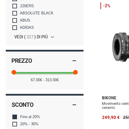
-2%
226ERS
ABSOLUTE BLACK
ABUS
ADIDAS
VEDI (
327
) DI PIÙ
PREZZO
67.00€ - 313.00€
BIKONE
SCONTO
Movimento centr
ceramic
Fino al 20%
249,90 €
25
20% - 30%