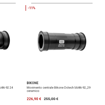
-11%
BIKONE
b86-92 24
Movimento centrale Bikone Dctech bb86-92_29
ceramico
226,90 €
255,00 €