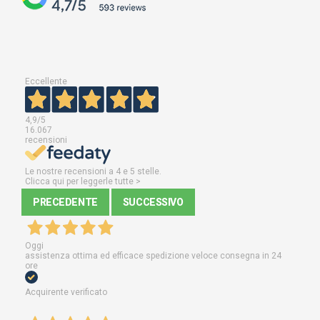
Eccellente
4,9
/5
16.067
recensioni
Le nostre recensioni a 4 e 5 stelle.
Clicca qui per leggerle tutte >
PRECEDENTE
SUCCESSIVO
Oggi
assistenza ottima ed efficace spedizione veloce consegna in 24
ore
Acquirente verificato