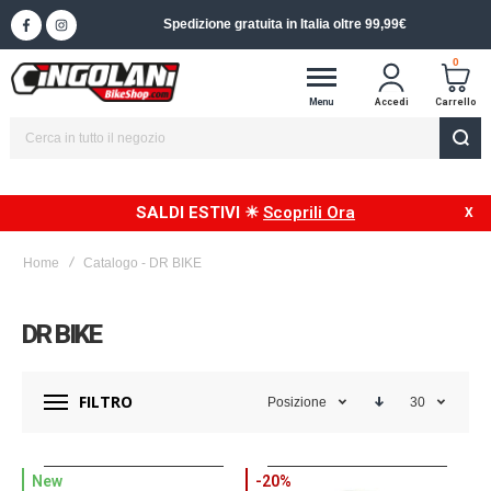
Spedizione in 24/48h in Italia
0
Menu
Accedi
Carrello
SALDI ESTIVI ☀
Scoprili Ora
Home
Catalogo - DR BIKE
DR BIKE
FILTRO
Posizione
30
New
-20%