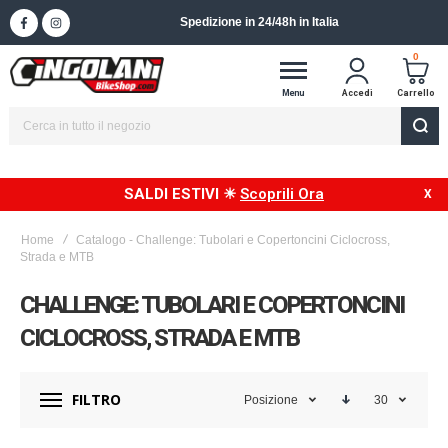
Spedizione in 24/48h in Italia
0
Menu
Accedi
Carrello
SALDI ESTIVI ☀
Scoprili Ora
Home
Catalogo - Challenge: Tubolari e Copertoncini Ciclocross,
Strada e MTB
CHALLENGE: TUBOLARI E COPERTONCINI
CICLOCROSS, STRADA E MTB
FILTRO
Posizione
30