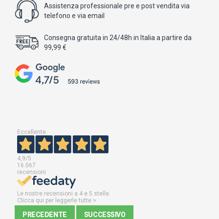
Assistenza professionale pre e post vendita via
telefono e via email
Consegna gratuita in 24/48h in Italia a partire da
99,99 €
Eccellente
4,9
/5
16.067
recensioni
Le nostre recensioni a 4 e 5 stelle.
Clicca qui per leggerle tutte >
PRECEDENTE
SUCCESSIVO