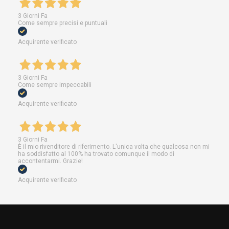
3 Giorni Fa
Come sempre precisi e puntuali
Acquirente verificato
3 Giorni Fa
Come sempre impeccabili
Acquirente verificato
3 Giorni Fa
È il mio rivenditore di riferimento. L'unica volta che qualcosa non mi
ha soddisfatto al 100% ha trovato comunque il modo di
accontentarmi. Grazie!
Acquirente verificato