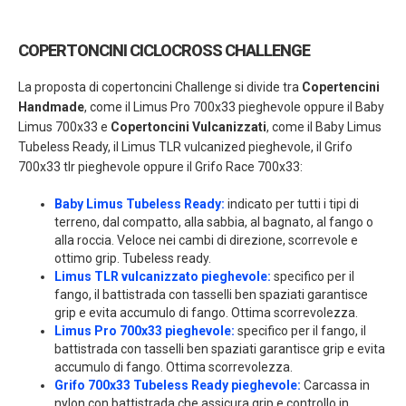
COPERTONCINI CICLOCROSS CHALLENGE
La proposta di copertoncini Challenge si divide tra
Copertencini
Handmade
, come il Limus Pro 700x33 pieghevole oppure il Baby
Limus 700x33 e
Copertoncini Vulcanizzati
, come il Baby Limus
Tubeless Ready, il Limus TLR vulcanized pieghevole, il Grifo
700x33 tlr pieghevole oppure il Grifo Race 700x33:
Baby Limus Tubeless Ready
:
indicato per tutti i tipi di
terreno, dal compatto, alla sabbia, al bagnato, al fango o
alla roccia. Veloce nei cambi di direzione, scorrevole e
ottimo grip. Tubeless ready.
Limus TLR vulcanizzato pieghevole
:
specifico per il
fango, il battistrada con tasselli ben spaziati garantisce
grip e evita accumulo di fango. Ottima scorrevolezza.
Limus Pro 700x33 pieghevole
:
specifico per il fango, il
battistrada con tasselli ben spaziati garantisce grip e evita
accumulo di fango. Ottima scorrevolezza.
Grifo 700x33 Tubeless Ready pieghevole
:
Carcassa in
nylon con battistrada che assicura grip e controllo in