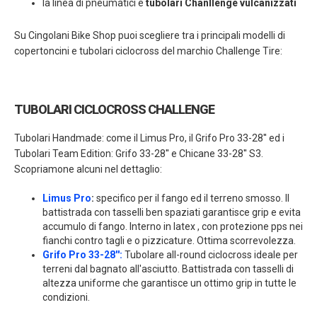
la linea di pneumatici e
tubolari Chanllenge vulcanizzati
Su Cingolani Bike Shop puoi scegliere tra i principali modelli di
copertoncini e tubolari ciclocross del marchio Challenge Tire:
TUBOLARI CICLOCROSS CHALLENGE
Tubolari Handmade: come il Limus Pro, il Grifo Pro 33-28'' ed i
Tubolari Team Edition: Grifo 33-28'' e Chicane 33-28'' S3.
Scopriamone alcuni nel dettaglio:
Limus Pro
:
specifico per il fango ed il terreno smosso. Il
battistrada con tasselli ben spaziati garantisce grip e evita
accumulo di fango. Interno in latex , con protezione pps nei
fianchi contro tagli e o pizzicature. Ottima scorrevolezza.
Grifo Pro 33-28'':
Tubolare all-round ciclocross ideale per
terreni dal bagnato all'asciutto. Battistrada con tasselli di
altezza uniforme che garantisce un ottimo grip in tutte le
condizioni.