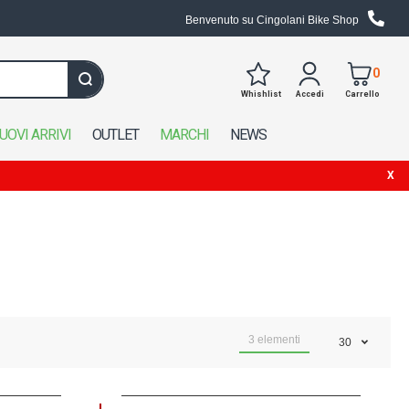
Benvenuto su Cingolani Bike Shop
0
Whishlist
Accedi
Carrello
Cerca in tutto il negozio
UOVI ARRIVI
OUTLET
MARCHI
NEWS
3
elementi
30