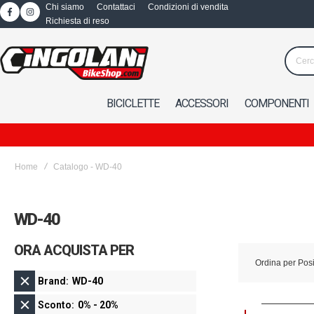
Chi siamo
Contattaci
Condizioni di vendita
Richiesta di reso
BICICLETTE
ACCESSORI
COMPONENTI
Home
Catalogo - WD-40
WD-40
ORA ACQUISTA PER
Ordina per
Pos
Brand
WD-40
Sconto
0% - 20%