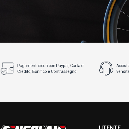
Pagamenti sicuri con Paypal, Carta di
Assist
Credito, Bonifico e Contrassegno
vendita
UTENTE