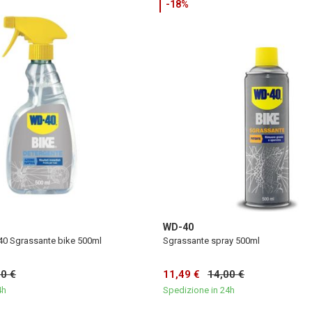
-18%
WD-40
40 Sgrassante bike 500ml
Sgrassante spray 500ml
00 €
11,49 €
14,00 €
4h
Spedizione in 24h