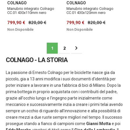
COLNAGO
COLNAGO
Manubrio integrato Colnago
Manubrio integrato Colnago
CC.01 430x110mm nero
CC.01 430x120mm nero
799,90 €
820,00 €
799,90 €
820,00 €
Non Disponibile
Non Disponibile
Pagina
Attualmente stai leggendo la pagina
Pagina
Pagina
Successivo
1
2
COLNAGO - LA STORIA
La passione di Ernesto Colnago per le biciclette nasce gia da
piccolo, gia a 13 anni modifica i suoi documenti d'identità per
poter iniziare a lavorare in una fabbrica di bici di Milano. Dopo la
prima bottega in proprio acquistata con i contribuiti del padre,
grazie all'occhio lungo e l'ingegno parte inizialmente come
meccanico e successivamente inzia a creare i primi telai avendo
sempre un occhio di riguardo all'innovazione e alla possibilità di
creare mezzi a due ruote sempre migliori nel tempo. Il successo
prosegue stando a fianco di campioni come
Gianni Motta
e poi