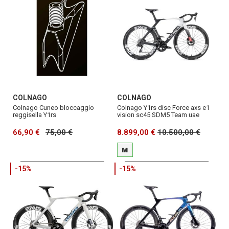
COLNAGO
COLNAGO
Colnago Cuneo bloccaggio
Colnago Y1rs disc Force axs e1
reggisella Y1rs
vision sc45 SDM5 Team uae
66,90 €
75,00 €
8.899,00 €
10.500,00 €
M
-15%
-15%