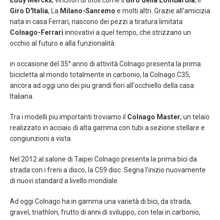
Eddy Merckx
, vincitori di titoli come Il
Giro della Lombardia
, Il
Giro D'Italia
, La
Milano-Sanremo
e molti altri. Grazie all'amicizia
nata in casa Ferrari, nascono dei pezzi a tiratura limitata
Colnago-Ferrari
innovativi a quel tempo, che strizzano un
occhio al futuro e alla funzionalità.
in occasione del 35° anno di attività Colnago presenta la prima
bicicletta al mondo totalmente in carbonio, la Colnago C35;
ancora ad oggi uno dei piu grandi fiori all'occhiello della casa
Italiana.
Tra i modelli piu importanti troviamo il
Colnago Master
; un telaio
realizzato in acciaio di alta gamma con tubi a sezione stellare e
congiunzioni a vista.
Nel 2012 al salone di Taipei Colnago presenta la prima bici da
strada con i freni a disco, la C59 disc. Segna l'inizio nuovamente
di nuovi standard a livello mondiale.
Ad oggi Colnago ha in gamma una varietà di bici, da strada,
gravel, triathlon, frutto di anni di sviluppo, con telai in carbonio,