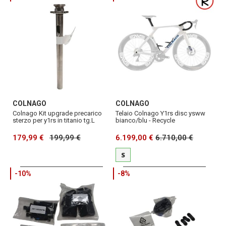
COLNAGO
COLNAGO
Colnago Kit upgrade precarico
Telaio Colnago Y1rs disc ysww
sterzo per y1rs in titanio tg.L
bianco/blu - Recycle
179,99 €
199,99 €
6.199,00 €
6.710,00 €
S
-10%
-8%