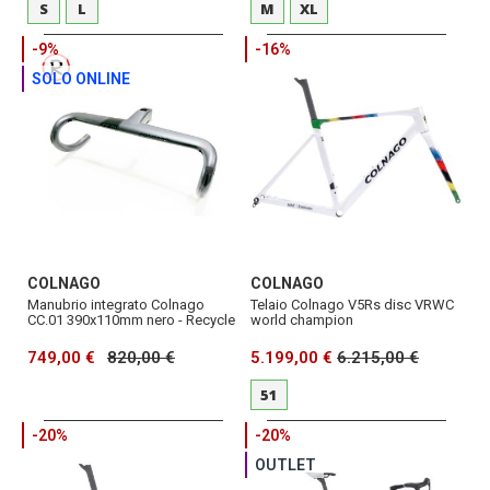
S
L
M
XL
-9%
-16%
SOLO ONLINE
COLNAGO
COLNAGO
Manubrio integrato Colnago
Telaio Colnago V5Rs disc VRWC
CC.01 390x110mm nero - Recycle
world champion
749,00 €
820,00 €
5.199,00 €
6.215,00 €
51
-20%
-20%
OUTLET