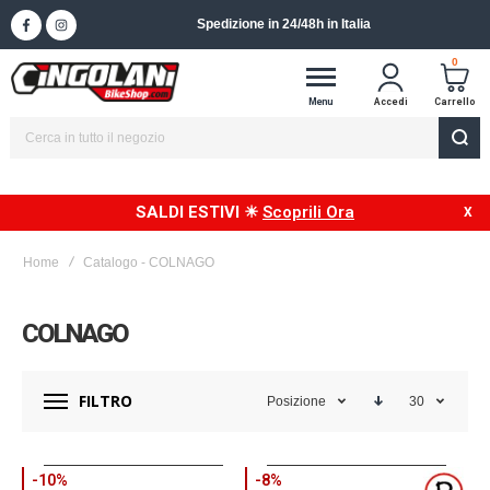
Spedizione in 24/48h in Italia
0
Menu
Accedi
Carrello
SALDI ESTIVI ☀
Scoprili Ora
Home
Catalogo - COLNAGO
COLNAGO
FILTRO
Posizione
30
-10%
-8%