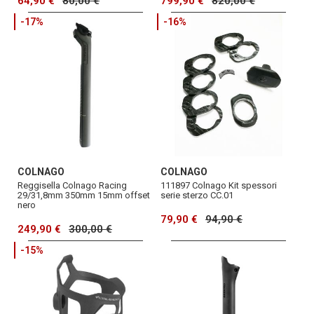
64,90 €
80,00 €
799,90 €
820,00 €
-17%
-16%
COLNAGO
COLNAGO
Reggisella Colnago Racing
111897 Colnago Kit spessori
29/31,8mm 350mm 15mm offset
serie sterzo CC.01
nero
79,90 €
94,90 €
249,90 €
300,00 €
-15%