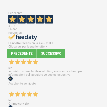
Eccellente
4,9
/5
16.066
recensioni
Le nostre recensioni a 4 e 5 stelle.
Clicca qui per leggerle tutte >
PRECEDENTE
SUCCESSIVO
Ieri
acquisto on line, facile e intuitivo, assistenza clienti per
informazioni sull'acquisto veloce ed esaustiva
Acquirente verificato
Ieri
Ottimo servizio