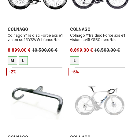
COLNAGO
COLNAGO
Colnago Y1rs disc Force axs e1
Colnago Y1rs disc Force axs e1
vision sc45 YSWW bianco/blu
vision sc45 YSBO nero/blu
8.899,00 €
10.500,00 €
8.899,00 €
10.500,00 €
M
L
L
-2%
-5%