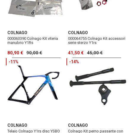
COLNAGO
COLNAGO
000063390 Colnago Kit viteria
000064755 Colnago Kit accessori
manubrio Y1Rs
serie sterzo Y1rs
80,90 €
90,00 €
41,50 €
45,00 €
-11%
-14%
COLNAGO
COLNAGO
Telaio Colnago Y1rs disc YSBO
Colnago Kit perno passante con