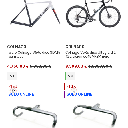
COLNAGO
COLNAGO
Telaio Colnago V5Rs disc SDM5
Colnago V5Rs disc Ultegra di2
Team Uae
12v. vision sc45 VRBK nero
4.760,00 €
5.950,00 €
8.599,00 €
10.800,00 €
53
53
-15%
-10%
SOLO ONLINE
SOLO ONLINE