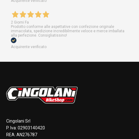
Acquirente verificato
2 Giorni Fa
Prodotto conforme alle aspettative con confezione originale
immacolata, spedizione incredibilmente veloce e merce imballata
alla perfezione. Consigliatissino!
Acquirente verificato
Cingolani Srl
P. Iva: 02903140420
REA: AN276787