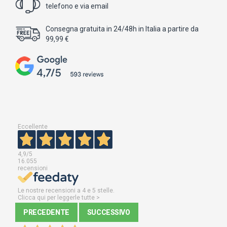
telefono e via email
Consegna gratuita in 24/48h in Italia a partire da
99,99 €
Eccellente
4,9
/5
16.055
recensioni
Le nostre recensioni a 4 e 5 stelle.
Clicca qui per leggerle tutte >
PRECEDENTE
SUCCESSIVO