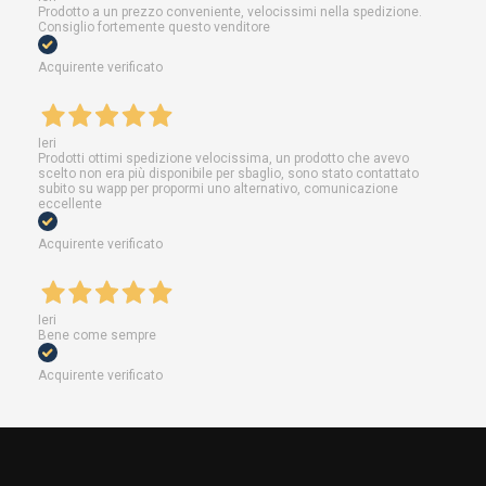
Prodotto a un prezzo conveniente, velocissimi nella spedizione.
Consiglio fortemente questo venditore
Acquirente verificato
Ieri
Prodotti ottimi spedizione velocissima, un prodotto che avevo
scelto non era più disponibile per sbaglio, sono stato contattato
subito su wapp per propormi uno alternativo, comunicazione
eccellente
Acquirente verificato
Ieri
Bene come sempre
Acquirente verificato