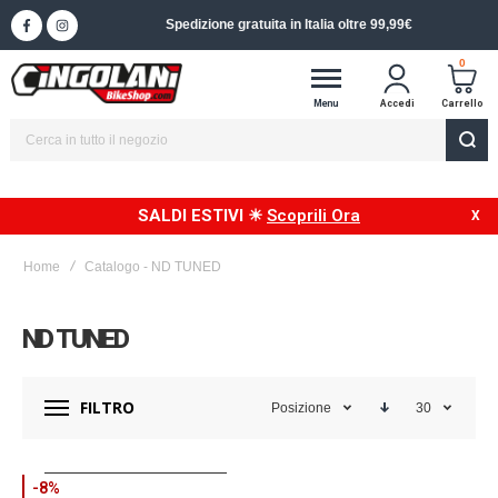
Spedizione in 24/48h in Italia
0
Menu
Accedi
Carrello
SALDI ESTIVI ☀
Scoprili Ora
Home
Catalogo - ND TUNED
ND TUNED
FILTRO
Posizione
30
-8%