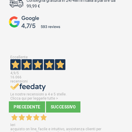
Consegna gratuita in 24/48h in Italia a partire da
99,99 €
Eccellente
4,9
/5
16.066
recensioni
Le nostre recensioni a 4 e 5 stelle.
Clicca qui per leggerle tutte >
PRECEDENTE
SUCCESSIVO
Ieri
acquisto on line, facile e intuitivo, assistenza clienti per