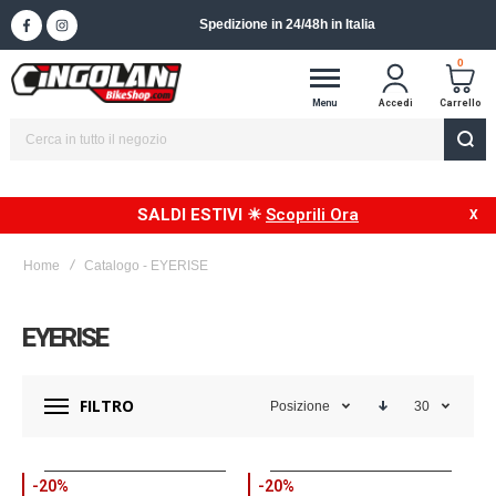
Spedizione in 24/48h in Italia
0
Menu
Accedi
Carrello
SALDI ESTIVI ☀
Scoprili Ora
Home
Catalogo - EYERISE
EYERISE
FILTRO
Posizione
30
-20%
-20%