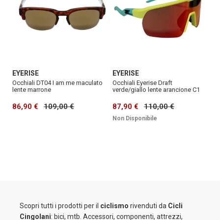
EYERISE
EYERISE
Occhiali DT04 I am me maculato
Occhiali Eyerise Draft
lente marrone
verde/giallo lente arancione C1
86,90 €
109,00 €
87,90 €
110,00 €
Non Disponibile
Scopri tutti i prodotti per il
ciclismo
rivenduti da
Cicli
Cingolani
: bici, mtb. Accessori, componenti, attrezzi,