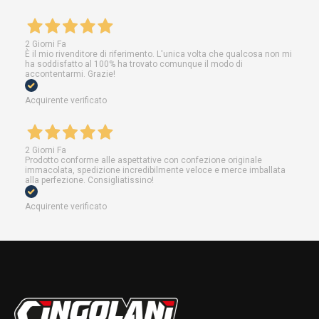
2 Giorni Fa
È il mio rivenditore di riferimento. L'unica volta che qualcosa non mi
ha soddisfatto al 100% ha trovato comunque il modo di
accontentarmi. Grazie!
Acquirente verificato
2 Giorni Fa
Prodotto conforme alle aspettative con confezione originale
immacolata, spedizione incredibilmente veloce e merce imballata
alla perfezione. Consigliatissino!
Acquirente verificato