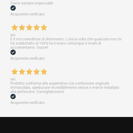
Come sempre impeccabili
Acquirente verificato
Ieri
È il mio rivenditore di riferimento. L'unica volta che qualcosa non mi
ha soddisfatto al 100% ha trovato comunque il modo di
accontentarmi. Grazie!
Acquirente verificato
Ieri
Prodotto conforme alle aspettative con confezione originale
immacolata, spedizione incredibilmente veloce e merce imballata
alla perfezione. Consigliatissino!
Acquirente verificato