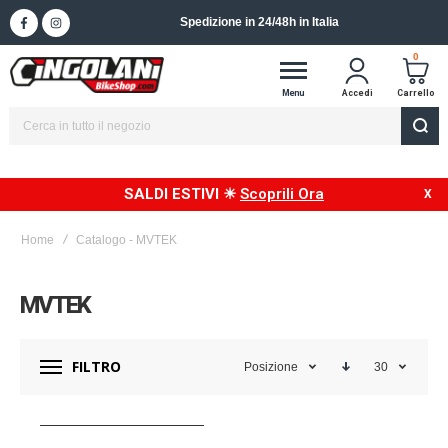
Spedizione in 24/48h in Italia
0
Menu
Accedi
Carrello
SALDI ESTIVI ☀
Scoprili Ora
Home
Catalogo - MVTEK
MVTEK
FILTRO
Posizione
30