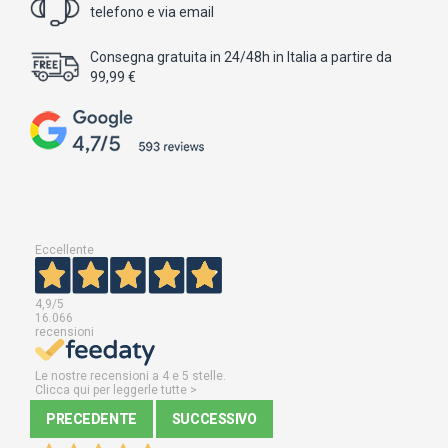
telefono e via email
Consegna gratuita in 24/48h in Italia a partire da
99,99 €
Eccellente
4,9
/5
16.066
recensioni
Le nostre recensioni a 4 e 5 stelle.
Clicca qui per leggerle tutte >
PRECEDENTE
SUCCESSIVO