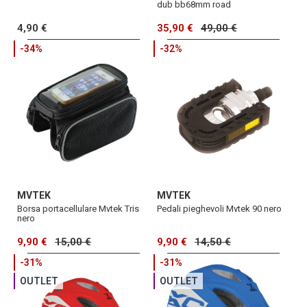
dub bb68mm road
4,90 €
35,90 €
49,00 €
-34%
-32%
MVTEK
MVTEK
Borsa portacellulare Mvtek Tris
Pedali pieghevoli Mvtek 90 nero
nero
9,90 €
15,00 €
9,90 €
14,50 €
-31%
-31%
OUTLET
OUTLET