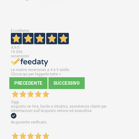
Eccellente
4,9
/5
16.066
recensioni
Le nostre recensioni a 4 e 5 stelle.
Clicca qui per leggerle tutte >
PRECEDENTE
SUCCESSIVO
Oggi
acquisto on line, facile e intuitivo, assistenza clienti per
informazioni sull'acquisto veloce ed esaustiva
Acquirente verificato