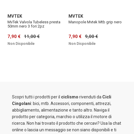
MVTEK
MVTEK
MvTek Valvola Tubeless presta
Manopole Mvtek Mtb grip nero
50mm nero 3 fori 2pz
7,90 €
11,00 €
7,90 €
9,00 €
Non Disponibile
Non Disponibile
Scopri tutti i prodotti per il
ciclismo
rivenduti da
Cicli
Cingolani
: bici, mtb. Accessori, componenti, attrezzi,
abbigliamento, alimentazione e tanto altro. Naviga il
prodotto per categoria, marchio o utilizza il motore di
ricerca. Non hai trovato il prodotto che cercavi? Usa la chat
online o lascia un messaggio se non siano disponibili e ti