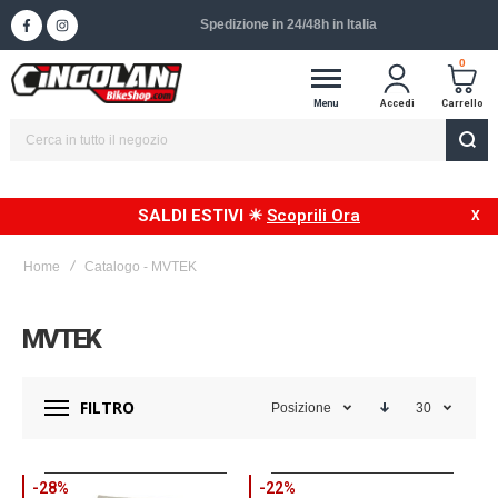
Spedizione in 24/48h in Italia
0
Menu
Accedi
Carrello
SALDI ESTIVI ☀
Scoprili Ora
Home
Catalogo - MVTEK
MVTEK
FILTRO
Posizione
30
-28%
-22%