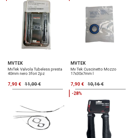
MVTEK
MVTEK
MvTek Valvola Tubeless presta
Mv Tek Cuscinetto Mozzo
40mm nero 3fori 2pz
17x30x7mm l
7,90 €
11,00 €
7,90 €
10,16 €
-28%