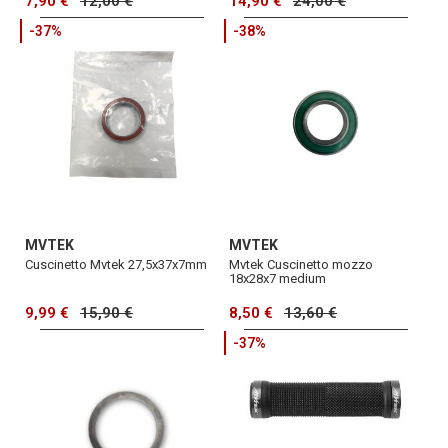
7,90 €
12,00 €
14,90 €
24,00 €
-37%
-38%
MVTEK
MVTEK
Cuscinetto Mvtek 27,5x37x7mm
Mvtek Cuscinetto mozzo
18x28x7 medium
9,99 €
15,90 €
8,50 €
13,60 €
-37%