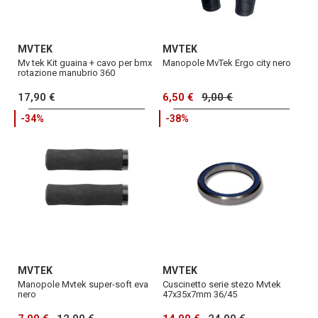
MVTEK
MVTEK
Mv tek Kit guaina + cavo per bmx
Manopole MvTek Ergo city nero
rotazione manubrio 360
17,90 €
6,50 €
9,00 €
-34%
-38%
MVTEK
MVTEK
Manopole Mvtek super-soft eva
Cuscinetto serie stezo Mvtek
nero
47x35x7mm 36/45