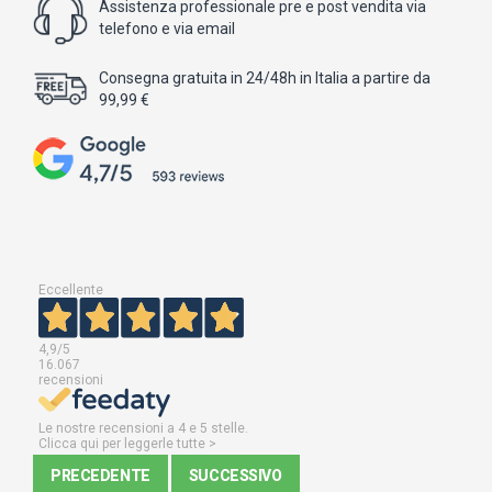
Assistenza professionale pre e post vendita via
telefono e via email
Consegna gratuita in 24/48h in Italia a partire da
99,99 €
Eccellente
4,9
/5
16.067
recensioni
Le nostre recensioni a 4 e 5 stelle.
Clicca qui per leggerle tutte >
PRECEDENTE
SUCCESSIVO