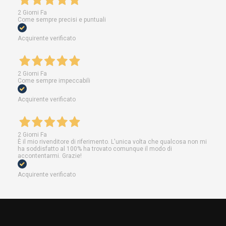
2 Giorni Fa
Come sempre precisi e puntuali
Acquirente verificato
2 Giorni Fa
Come sempre impeccabili
Acquirente verificato
2 Giorni Fa
È il mio rivenditore di riferimento. L'unica volta che qualcosa non mi
ha soddisfatto al 100% ha trovato comunque il modo di
accontentarmi. Grazie!
Acquirente verificato