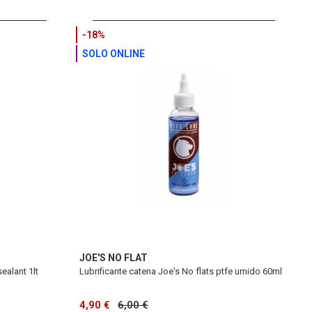
-18%
SOLO ONLINE
JOE'S NO FLAT
sealant 1lt
Lubrificante catena Joe's No flats ptfe umido 60ml
4,90 €
6,00 €