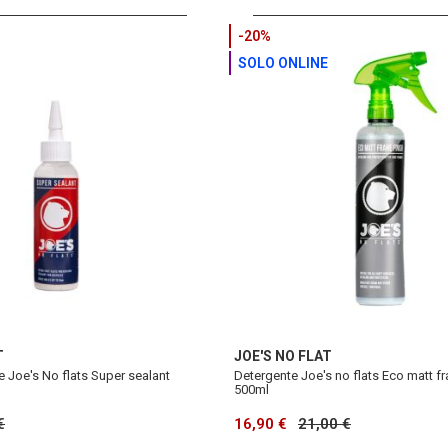
-20%
SOLO ONLINE
T
JOE'S NO FLAT
te Joe's No flats Super sealant
Detergente Joe's no flats Eco matt fr
500ml
€
16,90 €
21,00 €