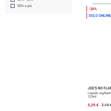
50% e più
-26%
SOLO ONLINE
JOE'S NO FLA
Liquido sigillan
125ml
5,29 €
7,19 