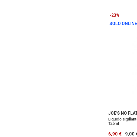
-23%
SOLO ONLINE
JOE'S NO FLA
Liquido sigillant
125ml
6,90 €
9,00 