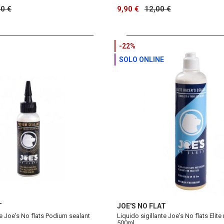
90 €
9,90 €
12,00 €
-22%
SOLO ONLINE
T
JOE'S NO FLAT
te Joe's No flats Podium sealant
Liquido sigillante Joe's No flats Elite
500ml