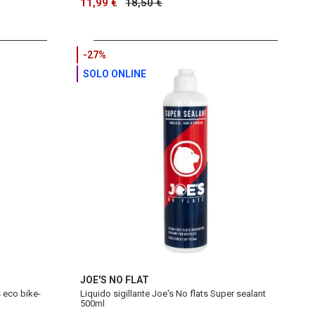
11,99 €
18,50 €
-27%
SOLO ONLINE
JOE'S NO FLAT
 eco bike-
Liquido sigillante Joe's No flats Super sealant
500ml