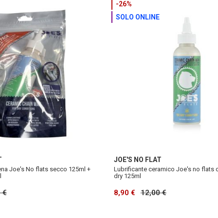
-26%
SOLO ONLINE
T
JOE'S NO FLAT
ena Joe's No flats secco 125ml +
Lubrificante ceramico Joe's no flats
l
dry 125ml
 €
8,90 €
12,00 €