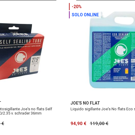
-20%
SOLO ONLINE
T
JOE'S NO FLAT
tosigillante Joe's no flats Self
Liquido sigillante Joe's No flats Eco 
90/2.35 v. schrader 36mm
 €
94,90 €
119,00 €