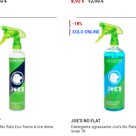
00 €
8,90 €
12,90 €
-18%
SOLO ONLINE
T
JOE'S NO FLAT
No flats Eco frame & tire shine
Detergente sgrassante Joe's No flats
soap 1lt