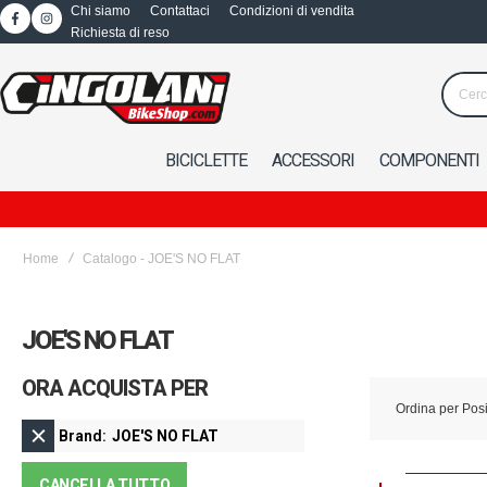
Chi siamo
Contattaci
Condizioni di vendita
Richiesta di reso
BICICLETTE
ACCESSORI
COMPONENTI
Home
Catalogo - JOE'S NO FLAT
JOE'S NO FLAT
ORA ACQUISTA PER
Ordina per
Pos
Brand
JOE'S NO FLAT
CANCELLA TUTTO