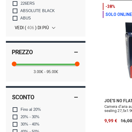
226ERS
-38%
ABSOLUTE BLACK
SOLO ONLINE
ABUS
VEDI (
406
) DI PIÙ
PREZZO
3.00€ - 95.00€
SCONTO
JOE'S NO FLA
Camera d'aria au
Fino al 20%
sealing 27,5x1.
20% - 30%
9,99 €
16,00
30% - 40%
40% - 50%