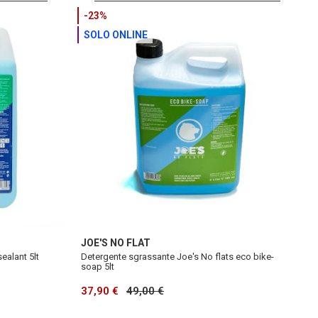
-23%
SOLO ONLINE
JOE'S NO FLAT
sealant 5lt
Detergente sgrassante Joe's No flats eco bike-
soap 5lt
37,90 €
49,00 €