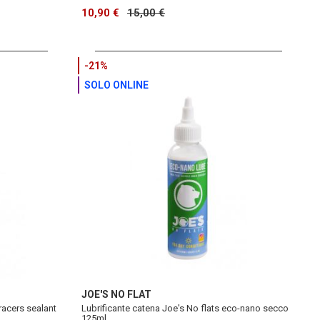
10,90 €
15,00 €
-21%
SOLO ONLINE
JOE'S NO FLAT
 racers sealant
Lubrificante catena Joe's No flats eco-nano secco
125ml