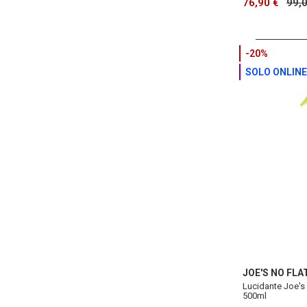
76,90 €
99,
-20%
SOLO ONLINE
JOE'S NO FLA
Lucidante Joe's 
500ml