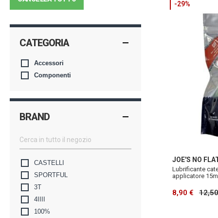
-29%
CATEGORIA
Accessori
Componenti
BRAND
JOE'S NO FLA
CASTELLI
Lubrificante cat
SPORTFUL
applicatore 15m
3T
8,90 €
12,50
4IIII
100%