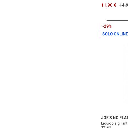
11,90 €
14,
-29%
SOLO ONLINE
JOE'S NO FLA
Liquido sigillan
125ml