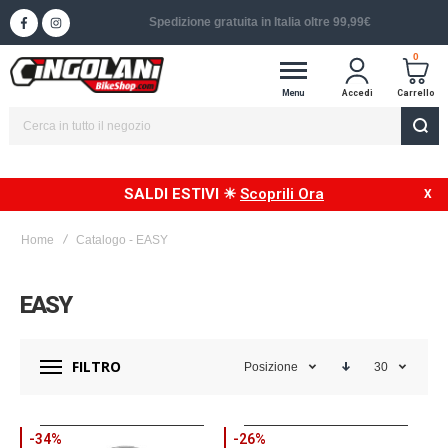
Spedizione in 24/48h in Italia
0
Menu
Accedi
Carrello
SALDI ESTIVI ☀
Scoprili Ora
Home
Catalogo - EASY
EASY
FILTRO
Posizione
30
-34%
-26%