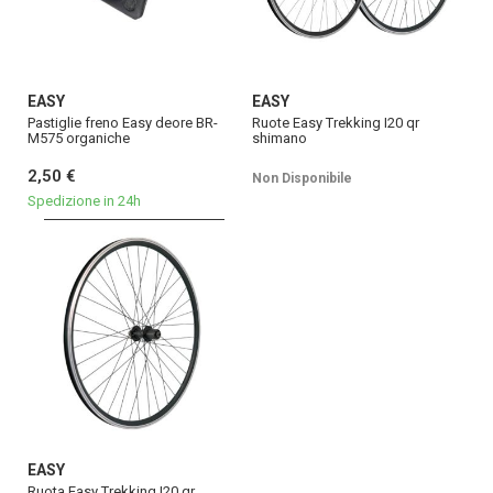
EASY
EASY
Pastiglie freno Easy deore BR-
Ruote Easy Trekking I20 qr
M575 organiche
shimano
2,50 €
Non Disponibile
Spedizione in 24h
EASY
Ruota Easy Trekking I20 qr