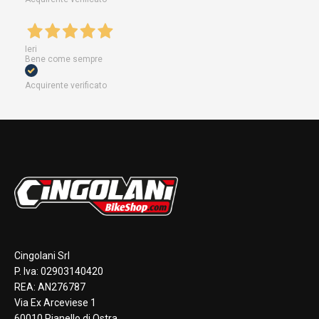
Ieri
Bene come sempre
Acquirente verificato
Cingolani Srl
P. Iva: 02903140420
REA: AN276787
Via Ex Arceviese 1
60010 Pianello di Ostra