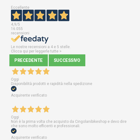
Eccellente
4,9
/5
16.055
recensioni
Le nostre recensioni a 4 e 5 stelle.
Clicca qui per leggerle tutte >
PRECEDENTE
SUCCESSIVO
Oggi
Disponibilità prodotti e rapidità nella spedizione
Acquirente verificato
Oggi
Non è la prima volta che acquisto da Cingolanibikeshop e devo dire
che sono molto efficenti e professionali.
Acquirente verificato