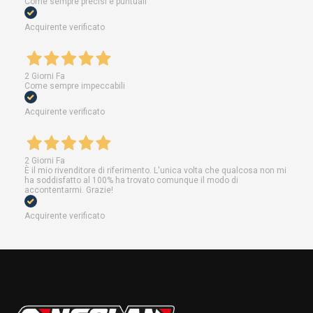
Come sempre precisi e puntuali
Acquirente verificato
2 Giorni Fa
Come sempre impeccabili
Acquirente verificato
2 Giorni Fa
È il mio rivenditore di riferimento. L'unica volta che qualcosa non mi
ha soddisfatto al 100% ha trovato comunque il modo di
accontentarmi. Grazie!
Acquirente verificato