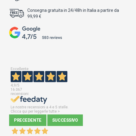
Consegna gratuita in 24/48h in Italia a partire da
99,99 €
Eccellente
4,9
/5
16.067
recensioni
Le nostre recensioni a 4 e 5 stelle.
Clicca qui per leggerle tutte >
PRECEDENTE
SUCCESSIVO