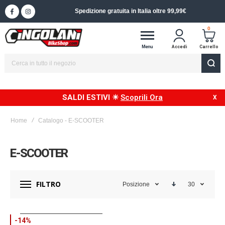
Spedizione in 24/48h in Italia
0
Menu
Accedi
Carrello
SALDI ESTIVI ☀
Scoprili Ora
Home
Catalogo - E-SCOOTER
E-SCOOTER
FILTRO
Posizione
30
-14%