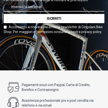
Per ricevere in anteprima tutte le novità e le promozioni
ISCRIVITI
Acconsento a ricevere via email le newsletter di Cingolani Bike
Shop. Per maggiori informazioni consulta la nostra privacy policy.
Pagamenti sicuri con Paypal, Carta di Credito,
Bonifico e Contrassegno
Assistenza professionale pre e post vendita via
telefono e via email