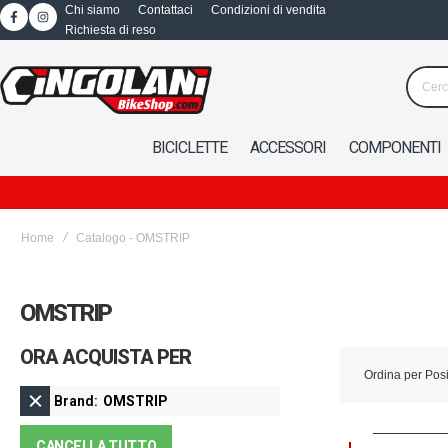
Chi siamo
Contattaci
Condizioni di vendita
Richiesta di reso
BICICLETTE
ACCESSORI
COMPONENTI
Home
Catalogo - OMSTRIP
OMSTRIP
ORA ACQUISTA PER
Ordina per
Pos
Brand
OMSTRIP
CANCELLA TUTTO