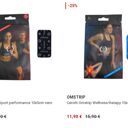
-25%
OMSTRIP
 Sport performance 10x5cm nero
Cerotti Omstrip Wellness therapy 10
90 €
11,90 €
15,90 €