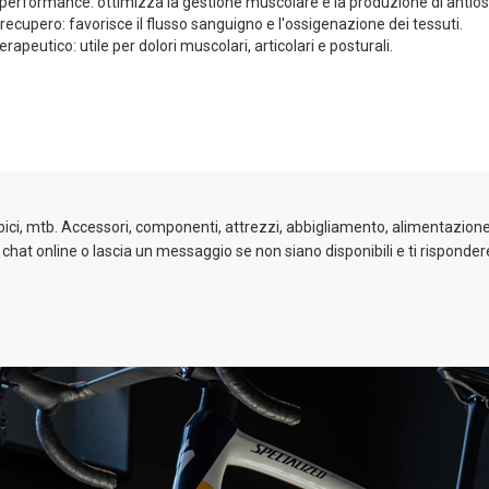
a performance: ottimizza la gestione muscolare e la produzione di antios
 recupero: favorisce il flusso sanguigno e l'ossigenazione dei tessuti.
rapeutico: utile per dolori muscolari, articolari e posturali.
 bici, mtb. Accessori, componenti, attrezzi, abbigliamento, alimentazione 
a chat online o lascia un messaggio se non siano disponibili e ti risponder