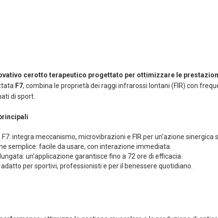
ovativo cerotto terapeutico progettato per ottimizzare le prestazion
ttata
F7
, combina le proprietà dei raggi infrarossi lontani (FIR) con fre
ati di sport.
principali
 F7: integra meccanismo, microvibrazioni e FIR per un'azione sinergica s
ne semplice: facile da usare, con interazione immediata.
ungata: un'applicazione garantisce fino a 72 ore di efficacia.
: adatto per sportivi, professionisti e per il benessere quotidiano.