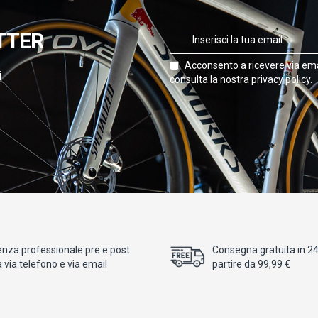
TTER
Acconsento a ricevere via ema
i
consulta la nostra privacy policy.
enza professionale pre e post
Consegna gratuita in 24/
 via telefono e via email
partire da 99,99 €