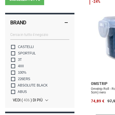
-24%
BRAND
CASTELLI
SPORTFUL
3T
4IIII
100%
226ERS
OMSTRIP
ABSOLUTE BLACK
Omstrip Roll - R
ABUS
5cm) nero
VEDI (
406
) DI PIÙ
74,89 €
97,