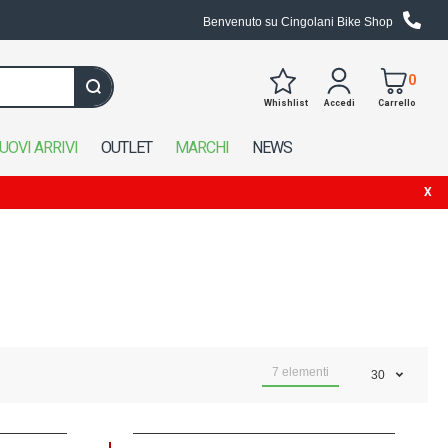
Benvenuto su Cingolani Bike Shop
0
Whishlist
Accedi
Carrello
Cerca in tutto il negozio
UOVI ARRIVI
OUTLET
MARCHI
NEWS
7
elementi
30