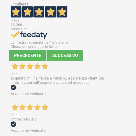
Eccellente
4,9
/5
16.066
recensioni
Le nostre recensioni a 4 e 5 stelle.
Clicca qui per leggerle tutte >
PRECEDENTE
SUCCESSIVO
Oggi
acquisto on line, facile e intuitivo, assistenza clienti per
informazioni sull'acquisto veloce ed esaustiva
Acquirente verificato
Oggi
Ottimo servizio
Acquirente verificato