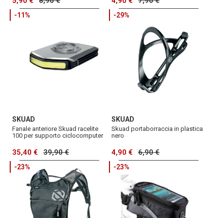
5,90 €
8,90 €
4,90 €
7,90 €
-11%
-29%
SKUAD
SKUAD
Fanale anteriore Skuad racelite
Skuad portaborraccia in plastica
100 per supporto ciclocomputer
nero
35,40 €
39,90 €
4,90 €
6,90 €
-23%
-23%