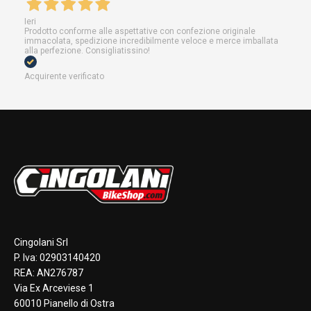
Ieri
Prodotto conforme alle aspettative con confezione originale
immacolata, spedizione incredibilmente veloce e merce imballata
alla perfezione. Consigliatissino!
Acquirente verificato
Cingolani Srl
P. Iva: 02903140420
REA: AN276787
Via Ex Arceviese 1
60010 Pianello di Ostra