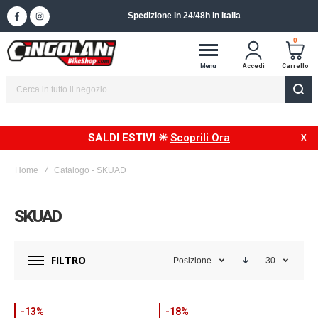
Spedizione in 24/48h in Italia
0
Menu
Accedi
Carrello
SALDI ESTIVI ☀
Scoprili Ora
Home
Catalogo - SKUAD
SKUAD
FILTRO
Posizione
30
-13%
-18%