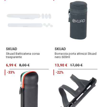
SKUAD
SKUAD
Skuad Batticatena corsa
Borraccia porta attrezzi Skuad
trasparente
nero 600ml
6,99 €
8,00 €
13,90 €
17,00 €
-33%
-22%