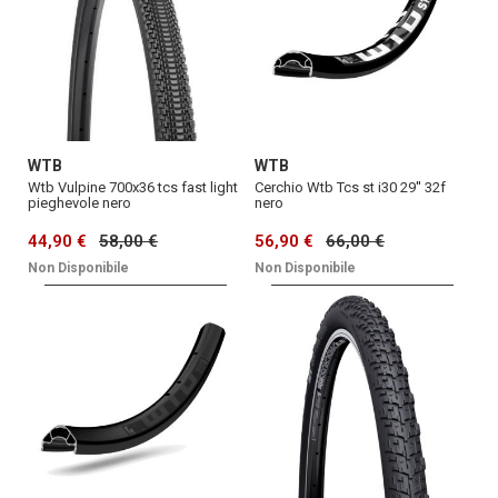
WTB
WTB
Wtb Vulpine 700x36 tcs fast light
Cerchio Wtb Tcs st i30 29'' 32f
pieghevole nero
nero
44,90 €
58,00 €
56,90 €
66,00 €
Non Disponibile
Non Disponibile