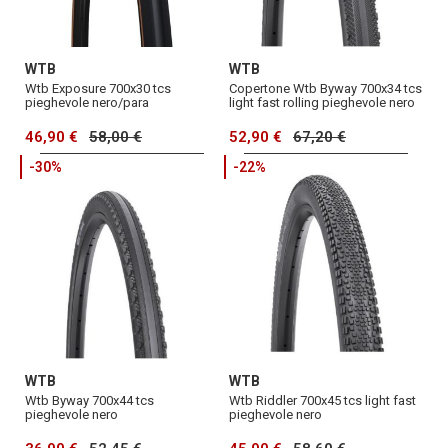
WTB
WTB
Wtb Exposure 700x30 tcs
Copertone Wtb Byway 700x34 tcs
pieghevole nero/para
light fast rolling pieghevole nero
46,90 €
58,00 €
52,90 €
67,20 €
-30%
-22%
WTB
WTB
Wtb Byway 700x44 tcs
Wtb Riddler 700x45 tcs light fast
pieghevole nero
pieghevole nero