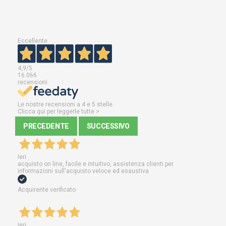
Eccellente
4,9
/5
16.066
recensioni
Le nostre recensioni a 4 e 5 stelle.
Clicca qui per leggerle tutte >
PRECEDENTE
SUCCESSIVO
Ieri
acquisto on line, facile e intuitivo, assistenza clienti per
informazioni sull'acquisto veloce ed esaustiva
Acquirente verificato
Ieri