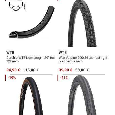
WTB
WTB
Cerchio WTB Kom tought 29'' tcs
Wtb Vulpine 700x36 tcs fast light
32f nero
pieghevole nero
94,90 €
115,00 €
39,90 €
58,00 €
-19%
-21%