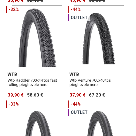
36,90 €
52,45 €
45,90 €
58,60 €
-32%
-44%
OUTLET
WTB
WTB
Wtb Raddler 700x44 tcs fast
Wtb Venture 700x40 tcs
rolling pieghevole nero
pieghevole nero
39,90 €
58,60 €
37,90 €
67,20 €
-33%
-44%
OUTLET