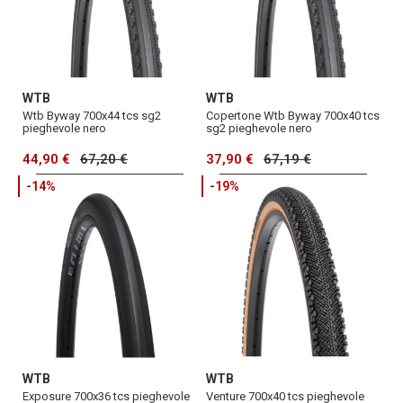
WTB
WTB
Wtb Byway 700x44 tcs sg2
Copertone Wtb Byway 700x40 tcs
pieghevole nero
sg2 pieghevole nero
44,90 €
67,20 €
37,90 €
67,19 €
-14%
-19%
WTB
WTB
Exposure 700x36 tcs pieghevole
Venture 700x40 tcs pieghevole