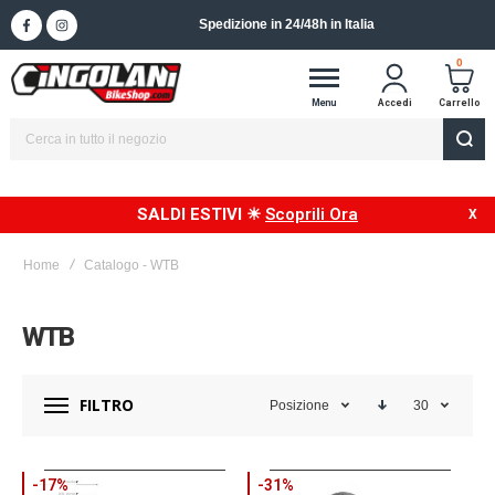
Spedizione in 24/48h in Italia
0
Menu
Accedi
Carrello
SALDI ESTIVI ☀
Scoprili Ora
Home
Catalogo - WTB
WTB
FILTRO
Posizione
30
-17%
-31%