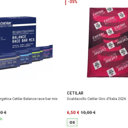
-35%
CETILAR
rgetica Cetilar Balance race bar mix
Scaldacollo Cetilar Giro d'Italia 2026
00 €
6,50 €
10,00 €
4h
OS