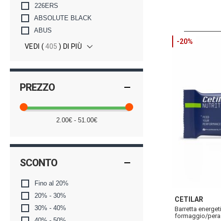
226ERS
ABSOLUTE BLACK
ABUS
-20%
VEDI (
405
) DI PIÙ
PREZZO
2.00€ - 51.00€
SCONTO
Fino al 20%
20% - 30%
CETILAR
30% - 40%
Barretta energet
formaggio/pera
40% - 50%