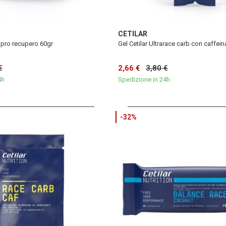
CETILAR
 pro recupero 60gr
Gel Cetilar Ultrarace carb con caffei
€
2,66 €
3,80 €
4h
Spedizione in 24h
-32%