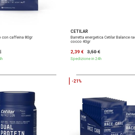
CETILAR
b con caffeina 80gr
Barretta energetica Cetilar Balance r
cocco 40gr
€
2,39 €
3,50 €
4h
Spedizione in 24h
-21%