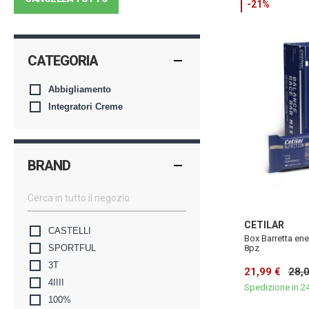
-21%
CATEGORIA
Abbigliamento
Integratori Creme
BRAND
CETILAR
CASTELLI
Box Barretta ene
SPORTFUL
8pz
3T
21,99 €
28,
4IIII
Spedizione in 2
100%