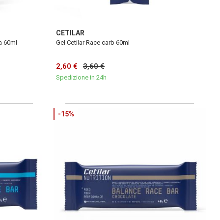
CETILAR
na 60ml
Gel Cetilar Race carb 60ml
2,60 €
3,60 €
Spedizione in 24h
-15%