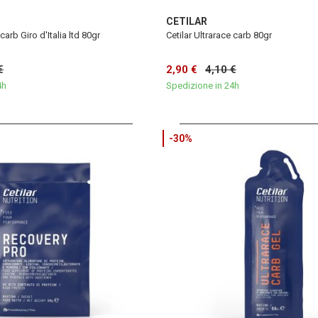
CETILAR
carb Giro d'Italia ltd 80gr
Cetilar Ultrarace carb 80gr
€
2,90 €
4,10 €
4h
Spedizione in 24h
-30%