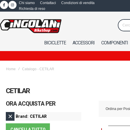
Chi siamo
Contattaci
Condizioni di vendita
Richiesta di reso
BICICLETTE
ACCESSORI
COMPONENTI
Home
Catalogo - CETILAR
CETILAR
ORA ACQUISTA PER
Ordina per
Pos
Brand
CETILAR
CANCELLA TUTTO