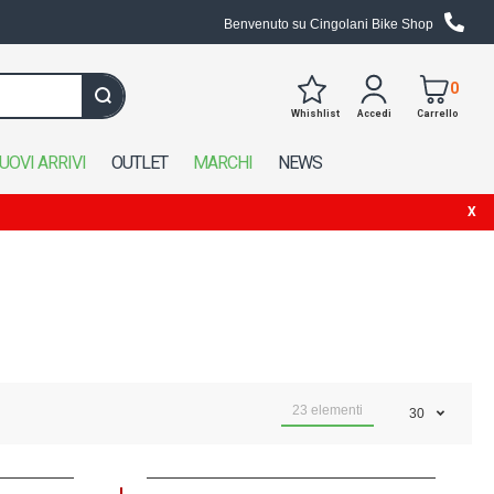
Benvenuto su Cingolani Bike Shop
0
Whishlist
Accedi
Carrello
Cerca in tutto il negozio
UOVI ARRIVI
OUTLET
MARCHI
NEWS
23
elementi
30