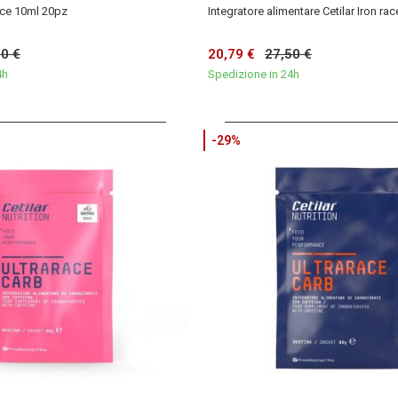
ace 10ml 20pz
Integratore alimentare Cetilar Iron ra
50 €
20,79 €
27,50 €
4h
Spedizione in 24h
-29%