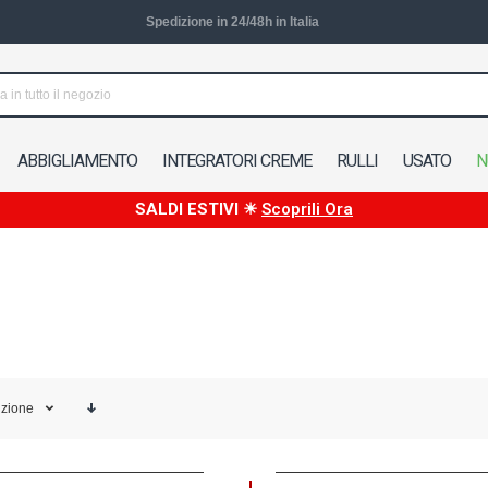
Spedizione in 24/48h in Italia
ABBIGLIAMENTO
INTEGRATORI CREME
RULLI
USATO
N
SALDI ESTIVI ☀
Scoprili Ora
izione