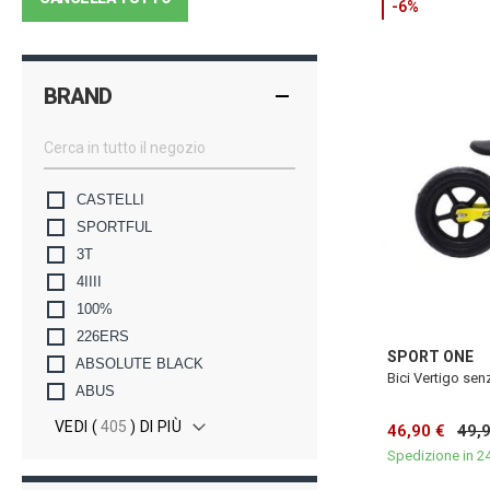
-6%
BRAND
CASTELLI
SPORTFUL
3T
4IIII
100%
226ERS
SPORT ONE
ABSOLUTE BLACK
Bici Vertigo sen
ABUS
VEDI (
405
) DI PIÙ
46,90 €
49,
Spedizione in 2