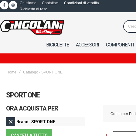
Chi siamo
Contattaci
Condizioni di vendita
Richiesta di reso
BICICLETTE
ACCESSORI
COMPONENTI
Home
Catalogo - SPORT ONE
SPORT ONE
ORA ACQUISTA PER
Ordina per
Pos
Brand
SPORT ONE
CANCELLA TUTTO