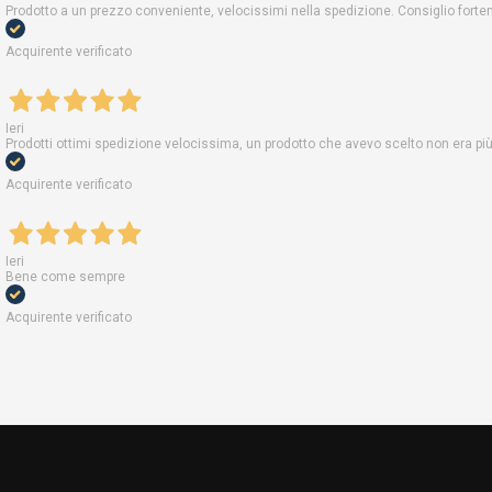
Prodotto a un prezzo conveniente, velocissimi nella spedizione. Consiglio fort
Acquirente verificato
Ieri
Prodotti ottimi spedizione velocissima, un prodotto che avevo scelto non era pi
Acquirente verificato
Ieri
Bene come sempre
Acquirente verificato