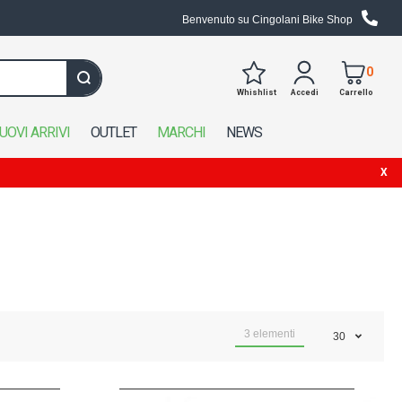
Benvenuto su Cingolani Bike Shop
0
Whishlist
Accedi
Carrello
Cerca in tutto il negozio
UOVI ARRIVI
OUTLET
MARCHI
NEWS
3
elementi
30