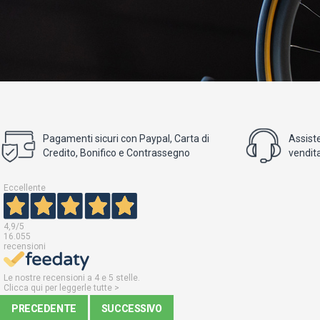
Pagamenti sicuri con Paypal, Carta di
Assist
Credito, Bonifico e Contrassegno
vendita
Eccellente
4,9
/5
16.055
recensioni
Le nostre recensioni a 4 e 5 stelle.
Clicca qui per leggerle tutte >
PRECEDENTE
SUCCESSIVO