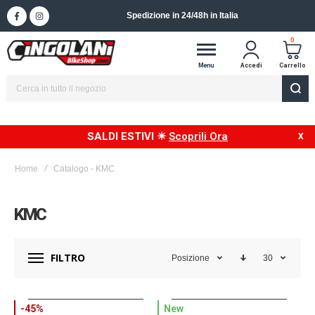
Spedizione in 24/48h in Italia
0
Menu
Accedi
Carrello
SALDI ESTIVI ☀
Scoprili Ora
Home
Catalogo - KMC
KMC
FILTRO
Posizione
30
-45%
New