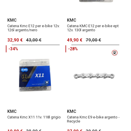
KMC
KMC
Catena Kmc E12 per e-bike 12v.
Catena KMC E12 per e-bike ept
126l argento/nero
12v. 130l argento
32,90 €
43,00 €
49,90 €
79,00 €
-34%
-28%
KMC
KMC
Catena Kmc X11 11v. 118l grigio
Catena Kmc E9 e-bike argento -
Recycle