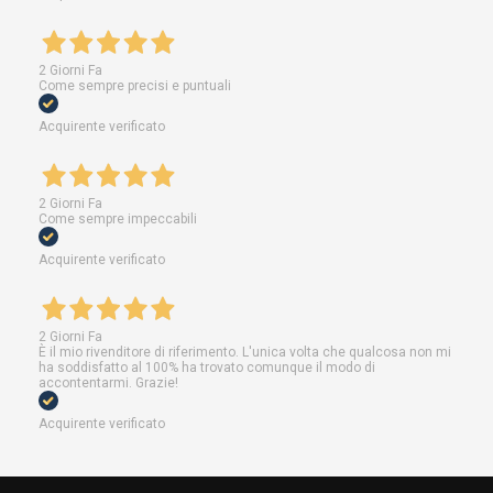
2 Giorni Fa
Come sempre precisi e puntuali
Acquirente verificato
2 Giorni Fa
Come sempre impeccabili
Acquirente verificato
2 Giorni Fa
È il mio rivenditore di riferimento. L'unica volta che qualcosa non mi
ha soddisfatto al 100% ha trovato comunque il modo di
accontentarmi. Grazie!
Acquirente verificato