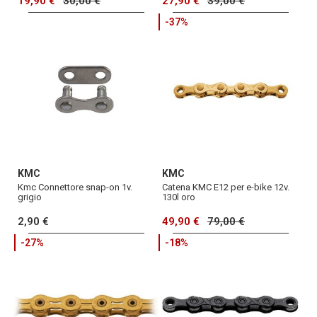
19,90 €
30,00 €
27,90 €
39,00 €
-37%
KMC
KMC
Kmc Connettore snap-on 1v.
Catena KMC E12 per e-bike 12v.
grigio
130l oro
2,90 €
49,90 €
79,00 €
-27%
-18%