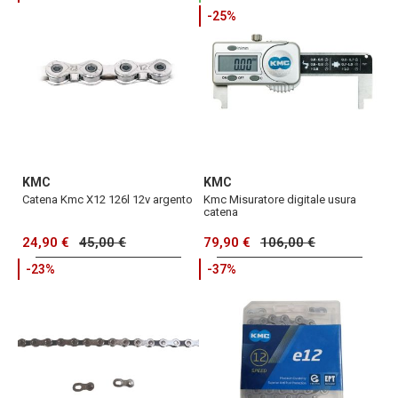
-25%
KMC
KMC
Catena Kmc X12 126l 12v argento
Kmc Misuratore digitale usura
catena
24,90 €
45,00 €
79,90 €
106,00 €
-23%
-37%