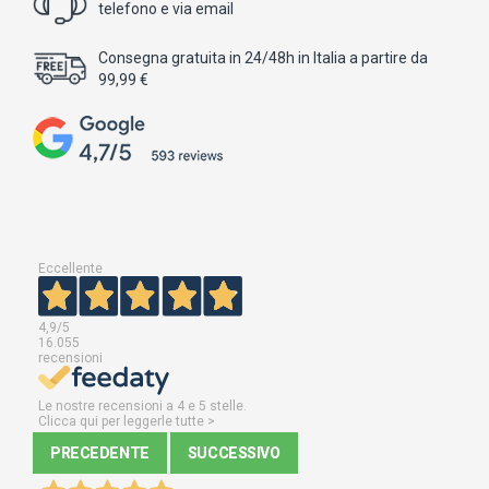
telefono e via email
Consegna gratuita in 24/48h in Italia a partire da
99,99 €
Eccellente
4,9
/5
16.055
recensioni
Le nostre recensioni a 4 e 5 stelle.
Clicca qui per leggerle tutte >
PRECEDENTE
SUCCESSIVO