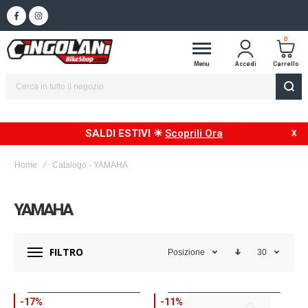
Spedizione in 24/48h in Italia
0
Menu
Accedi
Carrello
SALDI ESTIVI ☀
Scoprili Ora
Home
Catalogo - YAMAHA
YAMAHA
FILTRO
Posizione
30
-17%
-11%