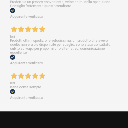
Prodotto a un prezzo conveniente, velocissimi nella spedizione.
Consiglio fortemente questo venditore
Acquirente verificato
Ieri
Prodotti ottimi spedizione velocissima, un prodotto che avevo
scelto non era più disponibile per sbaglio, sono stato contattato
subito su wapp per propormi uno alternativo, comunicazione
eccellente
Acquirente verificato
Ieri
Bene come sempre
Acquirente verificato