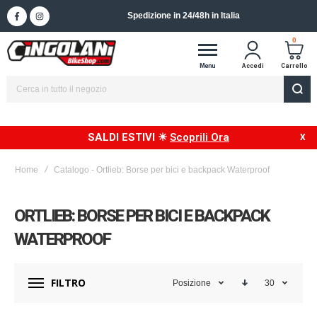
Spedizione in 24/48h in Italia
0
Menu
Accedi
Carrello
SALDI ESTIVI ☀
Scoprili Ora
Home
Catalogo - Ortlieb: Borse per bici e backpack Waterproof
ORTLIEB: BORSE PER BICI E BACKPACK
WATERPROOF
FILTRO
Posizione
30