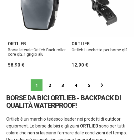
ORTLIEB
ORTLIEB
Borsa laterale Ortlieb Back-roller
Ortlieb Lucchetto per borse ql2
core ql2.1 grigio alu
58,90 €
12,90 €
Pagina
Attualmente stai leggendo la pagina
Pagina
Pagina
Pagina
Pagina
Pagina
Successivo
1
2
3
4
5
BORSE DA BICI ORTLIEB - BACKPACK DI
QUALITÀ WATERPROOF!
Ortlieb è un marchio tedesco leader nei prodotti di outdoor
equipment. Le borse da bici e gli zaini
ORTLIEB
sono per tutti
coloro che non si lasciano fermare dalle condizioni del tempo.
Per i rider più esigenti che vogliono tenere il proprio