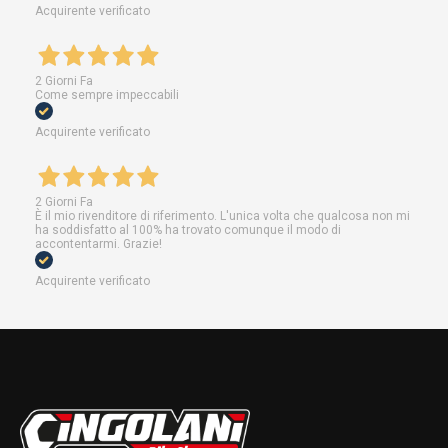
Acquirente verificato
2 Giorni Fa
Come sempre impeccabili
Acquirente verificato
2 Giorni Fa
È il mio rivenditore di riferimento. L'unica volta che qualcosa non mi
ha soddisfatto al 100% ha trovato comunque il modo di
accontentarmi. Grazie!
Acquirente verificato