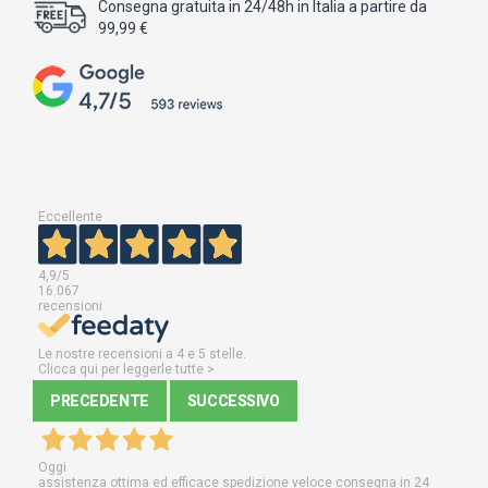
Consegna gratuita in 24/48h in Italia a partire da
99,99 €
Eccellente
4,9
/5
16.067
recensioni
Le nostre recensioni a 4 e 5 stelle.
Clicca qui per leggerle tutte >
PRECEDENTE
SUCCESSIVO
Oggi
assistenza ottima ed efficace spedizione veloce consegna in 24