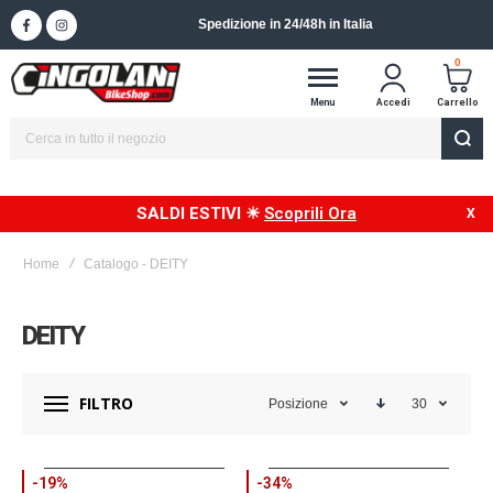
Spedizione in 24/48h in Italia
0
Menu
Accedi
Carrello
SALDI ESTIVI ☀
Scoprili Ora
Home
Catalogo - DEITY
DEITY
FILTRO
Posizione
30
-19%
-34%