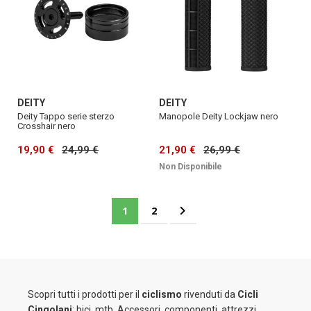
DEITY
DEITY
Deity Tappo serie sterzo
Manopole Deity Lockjaw nero
Crosshair nero
19,90 €
24,99 €
21,90 €
26,99 €
Non Disponibile
Pagina
Attualmente stai leggendo la pagina
Pagina
Pagina
Successivo
1
2
Scopri tutti i prodotti per il
ciclismo
rivenduti da
Cicli
Cingolani
: bici, mtb. Accessori, componenti, attrezzi,