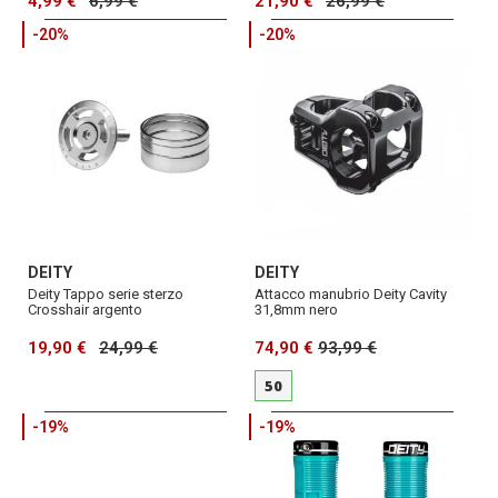
4,99 €
6,99 €
21,90 €
26,99 €
-20%
-20%
DEITY
DEITY
Deity Tappo serie sterzo
Attacco manubrio Deity Cavity
Crosshair argento
31,8mm nero
19,90 €
24,99 €
74,90 €
93,99 €
50
-19%
-19%