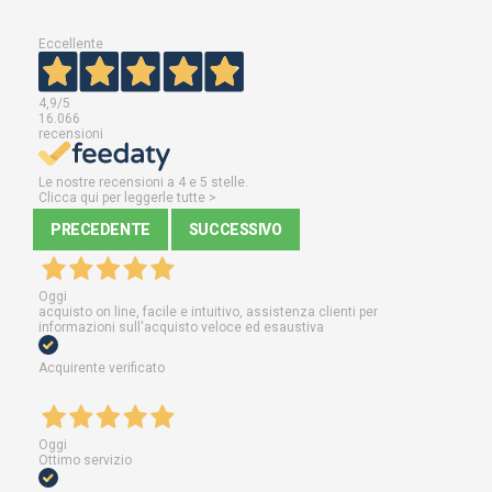
Eccellente
4,9
/5
16.066
recensioni
Le nostre recensioni a 4 e 5 stelle.
Clicca qui per leggerle tutte >
PRECEDENTE
SUCCESSIVO
Oggi
acquisto on line, facile e intuitivo, assistenza clienti per
informazioni sull'acquisto veloce ed esaustiva
Acquirente verificato
Oggi
Ottimo servizio