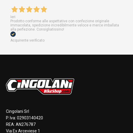
Ieri
Prodotto conforme alle aspettative con confezione originale
immacolata, spedizione incredibilmente veloce e merce imballata
alla perfezione. Consigliatissino!
Acquirente verificato
Cingolani Srl
P. Iva: 02903140420
REA: AN276787
Via Ex Arceviese 1