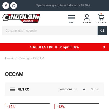
Spedizione in 24/48h in Italia
0
Menu
Accedi
Carrello
SALDI ESTIVI ☀
Scoprili Ora
Home
Catalogo - OCCAM
OCCAM
FILTRO
Posizione
30
-12%
-12%