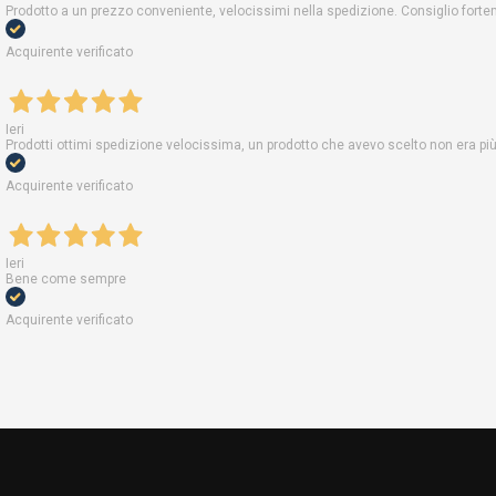
Prodotto a un prezzo conveniente, velocissimi nella spedizione. Consiglio fort
Acquirente verificato
Ieri
Prodotti ottimi spedizione velocissima, un prodotto che avevo scelto non era pi
Acquirente verificato
Ieri
Bene come sempre
Acquirente verificato