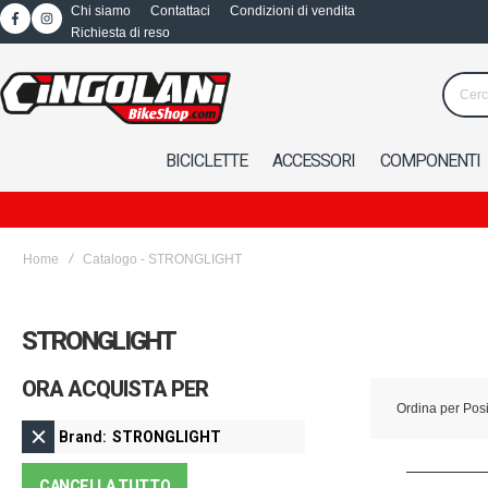
Chi siamo
Contattaci
Condizioni di vendita
Richiesta di reso
BICICLETTE
ACCESSORI
COMPONENTI
Home
Catalogo - STRONGLIGHT
STRONGLIGHT
ORA ACQUISTA PER
Ordina per
Pos
Brand
STRONGLIGHT
CANCELLA TUTTO