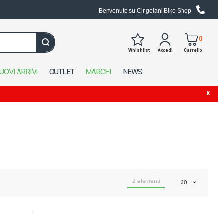
Benvenuto su Cingolani Bike Shop
0
Whishlist
Accedi
Carrello
Cerca in tutto il negozio
UOVI ARRIVI
OUTLET
MARCHI
NEWS
2
elementi
30