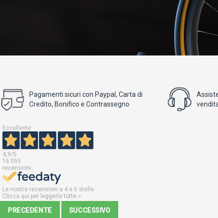
Pagamenti sicuri con Paypal, Carta di
Assist
Credito, Bonifico e Contrassegno
vendita
Eccellente
4,9
/5
16.055
recensioni
Le nostre recensioni a 4 e 5 stelle.
Clicca qui per leggerle tutte >
PRECEDENTE
SUCCESSIVO