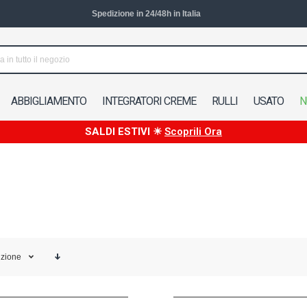
Spedizione in 24/48h in Italia
ABBIGLIAMENTO
INTEGRATORI CREME
RULLI
USATO
N
SALDI ESTIVI ☀
Scoprili Ora
izione