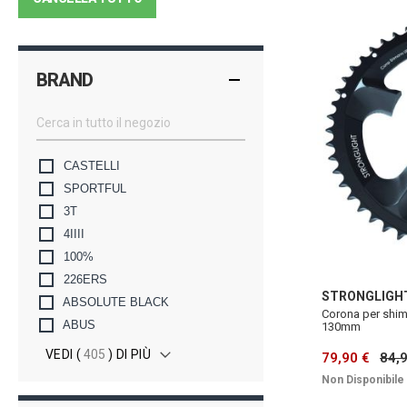
BRAND
CASTELLI
SPORTFUL
3T
4IIII
100%
226ERS
STRONGLIGH
ABSOLUTE BLACK
Corona per shim
ABUS
130mm
VEDI (
405
) DI PIÙ
79,90 €
84,
Non Disponibile