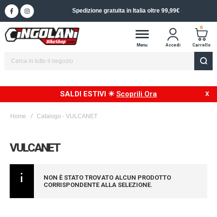
Spedizione in 24/48h in Italia
0
Menu
Accedi
Carrello
SALDI ESTIVI ☀
Scoprili Ora
Home
Catalogo - VULCANET
VULCANET
NON È STATO TROVATO ALCUN PRODOTTO
CORRISPONDENTE ALLA SELEZIONE.