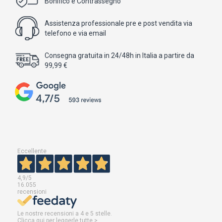
Bonifico e Contrassegno
Assistenza professionale pre e post vendita via
telefono e via email
Consegna gratuita in 24/48h in Italia a partire da
99,99 €
Eccellente
4,9
/5
16.055
recensioni
Le nostre recensioni a 4 e 5 stelle.
Clicca qui per leggerle tutte >