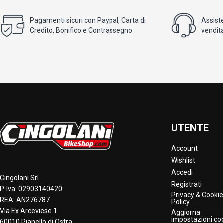
Pagamenti sicuri con Paypal, Carta di
Assist
Credito, Bonifico e Contrassegno
vendita
UTENTE
Account
Wishlist
Accedi
Cingolani Srl
Registrati
P. Iva: 02903140420
Privacy & Cookie
REA: AN276787
Policy
Via Ex Arceviese 1
Aggiorna
impostazioni co
60010 Pianello di Ostra