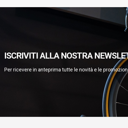
ISCRIVITI ALLA NOSTRA NEWSLE
Per ricevere in anteprima tutte le novità e le promozion