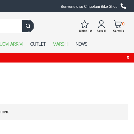
Benvenuto su Cingolani Bike Shop
0
Whishlist
Accedi
Carrello
Cerca in tutto il negozio
UOVI ARRIVI
OUTLET
MARCHI
NEWS
IONE.