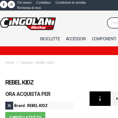
Chi siamo
Contattaci
Condizioni di vendita
Richiesta di reso
BICICLETTE
ACCESSORI
COMPONENTI
Home
Catalogo - REBEL KIDZ
REBEL KIDZ
ORA ACQUISTA PER
N
Brand
REBEL KIDZ
CANCELLA TUTTO