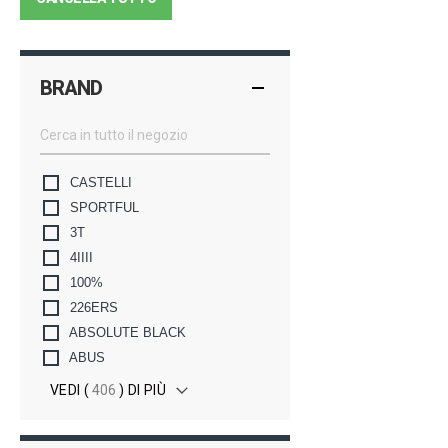
BRAND
CASTELLI
SPORTFUL
3T
4IIII
100%
226ERS
ABSOLUTE BLACK
ABUS
VEDI (
406
) DI PIÙ