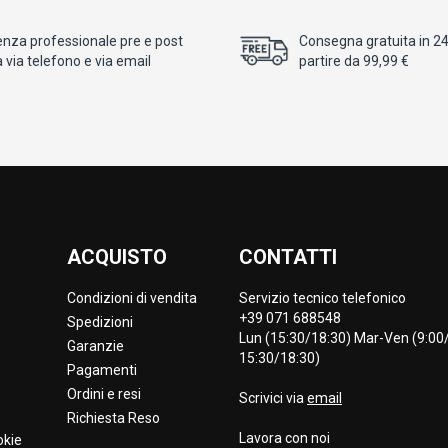
enza professionale pre e post
Consegna gratuita in 24/
 via telefono e via email
partire da 99,99 €
ACQUISTO
CONTATTI
Condizioni di vendita
Servizio tecnico telefonico
+39 071 688548
Spedizioni
Lun (15:30/18:30) Mar-Ven (9:00/
Garanzie
15:30/18:30)
Pagamenti
Ordini e resi
Scrivici via
email
Richiesta Reso
Lavora con noi
okie