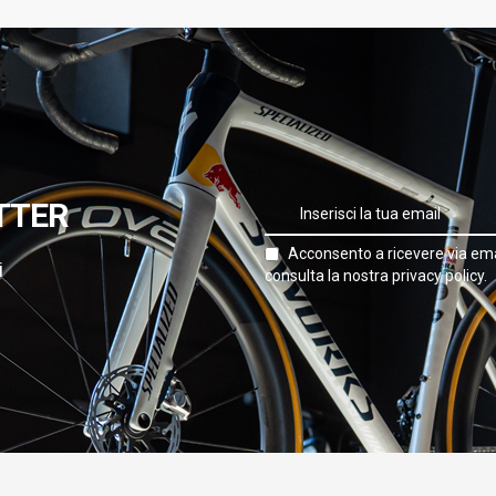
TTER
Acconsento a ricevere via ema
i
consulta la nostra privacy policy.